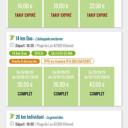
16.00 €
19.00 €
22.00 €
TARIF EXPIRÉ
TARIF EXPIRÉ
TARIF EXPIRÉ
14 km Duo -
L'échappée nocturne
Départ : 18:30
| Plage du Lac 42300 Villerest
14 km Duo
330 D+
CA-JU-ES-SE-MA
Reste 0 dossards
PPS ou licence FFA OBLIGATOIRE
Du 16/06/25
Du 01/09/25
Du 20/10/25
Au 31/08/25 23h59
Au 19/10/25 23h59
Au 07/11/25 23h59
30.00 €
36.00 €
42.00 €
COMPLET
COMPLET
COMPLET
26 km Individuel -
Le grand duc
Départ : 18:00
| Plage du Lac 42300 Villerest