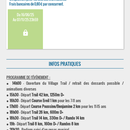
Frais bancaires de 0,80 € par concurrent.
Du 16/06/25
Au 07/11/25 23h59
lock
INFOS PRATIQUES
PROGRAMME DE l'ÉVÉNEMENT :
●
14h00
- Ouverture du Village Trail / retrait des dossards possible /
animations diverses
●
15h30
- Départ
Trail 42 km, 1250m D+
●
16h30
- Départ
Course Eveil 1 km
pour les 7-11 ans
●
17h00
- Départ
Course Poussine/Benjamine 2 km
pour les 11-15 ans
●
18h00
- Départ
Trail 26 km, 600m D+
●
18h30
- Départ
Trail 14 km, 330m D+ / Rando 14 km
●
19h
- Départ
Trail 8 km, 160m D+ / Randos 8 km
●
20h30
- Podium suivi d'un repas musical