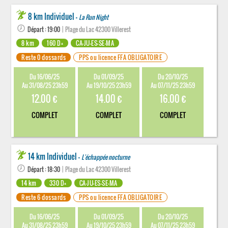
8 km Individuel -
La Run Night
Départ : 19:00
| Plage du Lac 42300 Villerest
8 km
160 D+
CA-JU-ES-SE-MA
Reste 0 dossards
PPS ou licence FFA OBLIGATOIRE
Du 16/06/25
Du 01/09/25
Du 20/10/25
Au 31/08/25 23h59
Au 19/10/25 23h59
Au 07/11/25 23h59
12.00 €
14.00 €
16.00 €
COMPLET
COMPLET
COMPLET
14 km Individuel -
L'échappée nocturne
Départ : 18:30
| Plage du Lac 42300 Villerest
14 km
330 D+
CA-JU-ES-SE-MA
Reste 6 dossards
PPS ou licence FFA OBLIGATOIRE
Du 16/06/25
Du 01/09/25
Du 20/10/25
Au 31/08/25 23h59
Au 19/10/25 23h59
Au 07/11/25 23h59