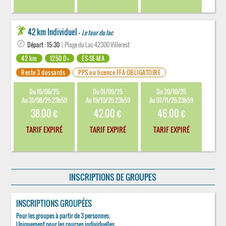
42 km Individuel -
Le tour du lac
Départ : 15:30
| Plage du Lac 42300 Villerest
42 km
1250 D+
ES-SE-MA
Reste 3 dossards
PPS ou licence FFA OBLIGATOIRE
Du 16/06/25
Du 01/09/25
Du 20/10/25
Au 31/08/25 23h59
Au 19/10/25 23h59
Au 07/11/25 23h59
38.00 €
42.00 €
46.00 €
TARIF EXPIRÉ
TARIF EXPIRÉ
TARIF EXPIRÉ
INSCRIPTIONS DE GROUPES
INSCRIPTIONS GROUPÉES
Pour les groupes à partir de 3 personnes.
Uniquement pour les courses individuelles.