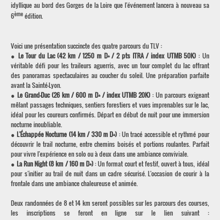
idyllique au bord des Gorges de la Loire que l'événement lancera à nouveau sa
ème
6
édition.
Voici une présentation succincte des quatre parcours du TLV :
● Le Tour du Lac (42 km / 1250 m D+ / 2 pts ITRA / index UTMB 50K)
: Un
véritable défi pour les traileurs aguerris, avec un tour complet du lac offrant
des panoramas spectaculaires au coucher du soleil. Une préparation parfaite
avant la Sainté-Lyon.
● Le Grand-Duc (26 km / 600 m D+ / index UTMB 20K)
: Un parcours exigeant
mêlant passages techniques, sentiers forestiers et vues imprenables sur le lac,
idéal pour les coureurs confirmés. Départ en début de nuit pour une immersion
nocturne inoubliable.
● L'Échappée Nocturne (14 km / 330 m D+)
: Un tracé accessible et rythmé pour
découvrir le trail nocturne, entre chemins boisés et portions roulantes. Parfait
pour vivre l'expérience en solo ou à deux dans une ambiance conviviale.
● La Run Night (8 km / 160 m D+)
: Un format court et festif, ouvert à tous, idéal
pour s'initier au trail de nuit dans un cadre sécurisé. L'occasion de courir à la
frontale dans une ambiance chaleureuse et animée.
Deux randonnées de 8 et 14 km seront possibles sur les parcours des courses,
les inscriptions se feront en ligne sur le lien suivant :