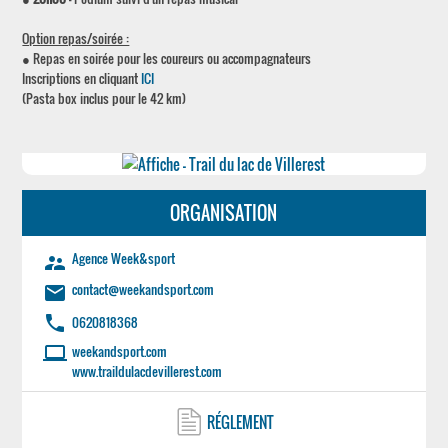
Option repas/soirée :
● Repas en soirée pour les coureurs ou accompagnateurs
Inscriptions en cliquant
ICI
(Pasta box inclus pour le 42 km)
ORGANISATION
Agence Week&sport
supervisor_account
contact@weekandsport.com
email
phone
0620818368
laptop
weekandsport.com
www.traildulacdevillerest.com
RÉGLEMENT