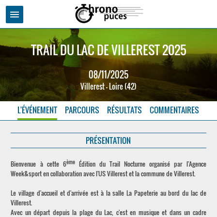
menu
TRAIL DU LAC DE VILLEREST 2025
08/11/2025
Villerest - Loire (42)
L'ÉVÉNEMENT
PARCOURS
RÉSULTATS
COMMENTAIRES
PRÉSENTATION
ème
Bienvenue à cette 6
Édition du Trail Nocturne organisé par l'Agence
Week&sport en collaboration avec l'US Villerest et la commune de Villerest.
Le village d'accueil et d'arrivée est à la salle La Papeterie au bord du lac de
Villerest.
Avec un départ depuis la plage du Lac, c'est en musique et dans un cadre