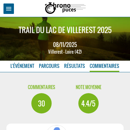
menu
TRAIL DU LAC DE VILLEREST 2025
08/11/2025
Villerest - Loire (42)
L'ÉVÉNEMENT
PARCOURS
RÉSULTATS
COMMENTAIRES
COMMENTAIRES
NOTE MOYENNE
30
4.4/5