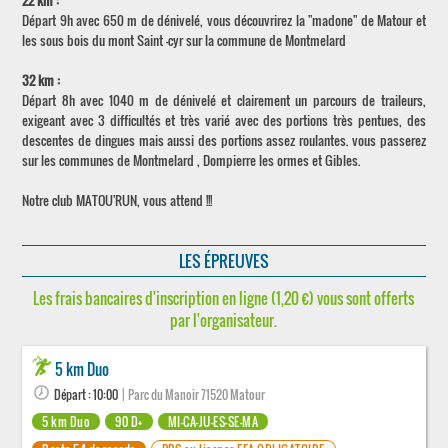
22 km :
Départ 9h avec 650 m de dénivelé, vous découvrirez la "madone" de Matour et
les sous bois du mont Saint -cyr sur la commune de Montmelard
32 km :
Départ 8h avec 1040 m de dénivelé et clairement un parcours de traileurs,
exigeant avec 3 difficultés et très varié avec des portions très pentues, des
descentes de dingues mais aussi des portions assez roulantes. vous passerez
sur les communes de Montmelard , Dompierre les ormes et Gibles.
Notre club MATOU'RUN, vous attend !!!
LES ÉPREUVES
Les frais bancaires d'inscription en ligne (1,20 €) vous sont offerts
par l'organisateur.
5 km Duo
Départ : 10:00
| Parc du Manoir 71520 Matour
5 km Duo
90 D+
MI-CA-JU-ES-SE-MA