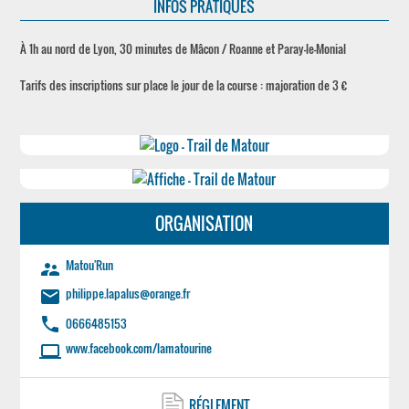
INFOS PRATIQUES
À 1h au nord de Lyon, 30 minutes de Mâcon / Roanne et Paray-le-Monial
Tarifs des inscriptions sur place le jour de la course : majoration de 3 €
ORGANISATION
Matou'Run
supervisor_account
philippe.lapalus@orange.fr
email
phone
0666485153
www.facebook.com/lamatourine
laptop
RÉGLEMENT