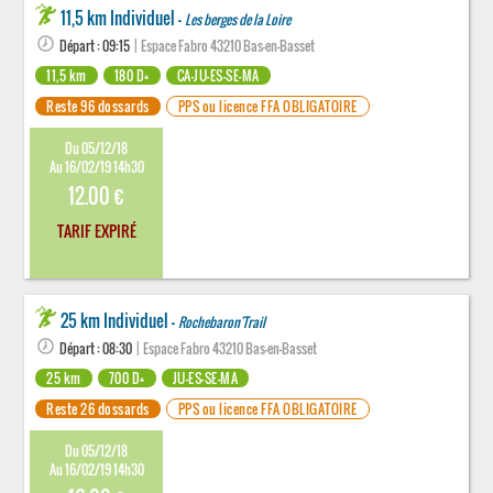
11,5 km Individuel -
Les berges de la Loire
Départ : 09:15
| Espace Fabro 43210 Bas-en-Basset
11,5 km
180 D+
CA-JU-ES-SE-MA
Reste 96 dossards
PPS ou licence FFA OBLIGATOIRE
Du 05/12/18
Au 16/02/19 14h30
12.00 €
TARIF EXPIRÉ
25 km Individuel -
Rochebaron'Trail
Départ : 08:30
| Espace Fabro 43210 Bas-en-Basset
25 km
700 D+
JU-ES-SE-MA
Reste 26 dossards
PPS ou licence FFA OBLIGATOIRE
Du 05/12/18
Au 16/02/19 14h30