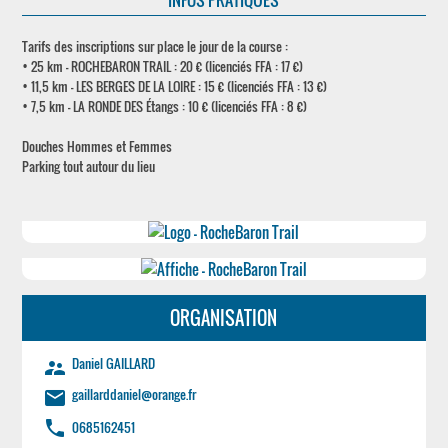
INFOS PRATIQUES
Tarifs des inscriptions sur place le jour de la course :
• 25 km - ROCHEBARON TRAIL : 20 € (licenciés FFA : 17 €)
• 11,5 km - LES BERGES DE LA LOIRE : 15 € (licenciés FFA : 13 €)
• 7,5 km - LA RONDE DES Étangs : 10 € (licenciés FFA : 8 €)
Douches Hommes et Femmes
Parking tout autour du lieu
ORGANISATION
Daniel GAILLARD
supervisor_account
gaillarddaniel@orange.fr
email
phone
0685162451