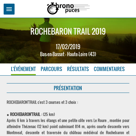
menu
ROCHEBARON TRAIL 2019
17/02/2019
Bas-en-Basset - Haute-Loire (43)
L'ÉVÉNEMENT
PARCOURS
RÉSULTATS
COMMENTAIRES
PRÉSENTATION
ROCHEBARON'TRAIL c'est 3 courses et 3 choix :
●
ROCHEBARON'TRAIL
: (25 km)
Après 6 km à travers les étangs et une petite côte vers Le Roure , montée pour
atteindre Thézenac (12 km) point culminant 814 m, après courte descente vers
Montmeat, descente et traversée du château médiéval de Rochebaron et