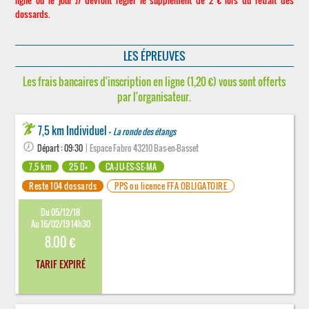
ligne ou le jour J) devront régler le supplément de 2 € lors du retrait des
dossards.
LES ÉPREUVES
Les frais bancaires d'inscription en ligne (1,20 €) vous sont offerts
par l'organisateur.
7,5 km Individuel -
La ronde des étangs
Départ : 09:30
| Espace Fabro 43210 Bas-en-Basset
7,5 km
25 D+
CA-JU-ES-SE-MA
Reste 104 dossards
PPS ou licence FFA OBLIGATOIRE
Du 05/12/18
Au 16/02/19 14h30
8.00 €
TARIF EXPIRÉ