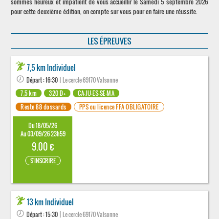
sommes heureux et impatient de vous accueillir le Samedi 5 septembre 2026
pour cette deuxième édition, on compte sur vous pour en faire une réussite.
LES ÉPREUVES
7,5 km Individuel
Départ : 16:30
| Le cercle 69170 Valsonne
7,5 km
320 D+
CA-JU-ES-SE-MA
Reste 88 dossards
PPS ou licence FFA OBLIGATOIRE
Du 18/05/26
Au 03/09/26 23h59
9.00 €
S'INSCRIRE
13 km Individuel
Départ : 15:30
| Le cercle 69170 Valsonne