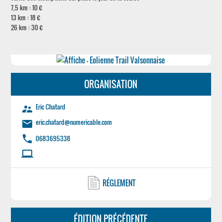
7,5 km : 10 €
13 km : 18 €
26 km : 30 €
ORGANISATION
Eric Chatard
supervisor_account
eric.chatard@numericable.com
email
phone
0683695338
laptop
RÉGLEMENT
ÉDITION PRÉCÉDENTE