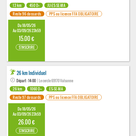
13 km
450 D+
JU-ES-SE-MA
Reste 96 dossards
PPS ou licence FFA OBLIGATOIRE
Du 18/05/26
Au 03/09/26 23h59
15.00 €
S'INSCRIRE
26 km Individuel
Départ : 14:00
| Le cercle 69170 Valsonne
26 km
1060 D+
ES-SE-MA
Reste 97 dossards
PPS ou licence FFA OBLIGATOIRE
Du 18/05/26
Au 03/09/26 23h59
26.00 €
S'INSCRIRE