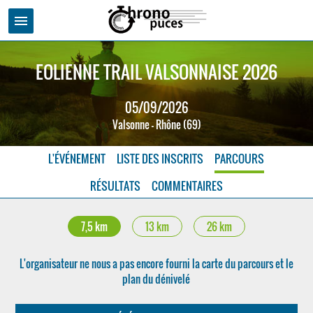
menu
EOLIENNE TRAIL VALSONNAISE 2026
05/09/2026
Valsonne - Rhône (69)
L'ÉVÉNEMENT
LISTE DES INSCRITS
PARCOURS
RÉSULTATS
COMMENTAIRES
7,5 km
13 km
26 km
L'organisateur ne nous a pas encore fourni la carte du parcours et le
plan du dénivelé