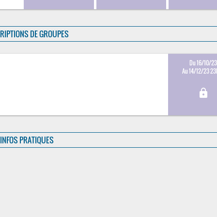
RIPTIONS DE GROUPES
Du 16/10/2
Au 14/12/23 2
lock
INFOS PRATIQUES