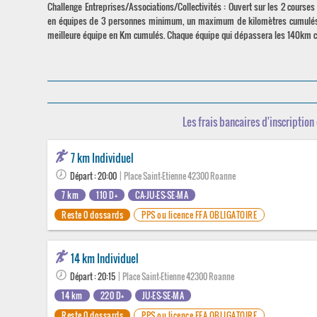
Challenge Entreprises/Associations/Collectivités : Ouvert sur les 2 courses (
en équipes de 3 personnes minimum, un maximum de kilomètres cumulés su
meilleure équipe en Km cumulés. Chaque équipe qui dépassera les 140km cum
Les frais bancaires d'inscription 
7 km Individuel
Départ : 20:00
| Place Saint-Etienne 42300 Roanne
7 km
110 D+
CA-JU-ES-SE-MA
Reste 0 dossards
PPS ou licence FFA OBLIGATOIRE
14 km Individuel
Départ : 20:15
| Place Saint-Etienne 42300 Roanne
14 km
220 D+
JU-ES-SE-MA
Reste 0 dossards
PPS ou licence FFA OBLIGATOIRE