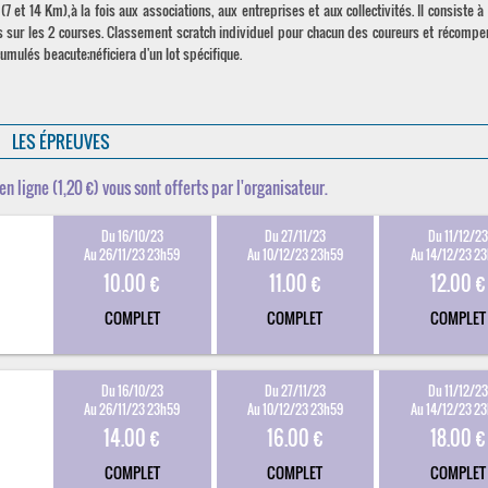
7 et 14 Km),à la fois aux associations, aux entreprises et aux collectivités. Il consiste à
r les 2 courses. Classement scratch individuel pour chacun des coureurs et récompe
ulés beacute;néficiera d'un lot spécifique.
LES ÉPREUVES
en ligne (1,20 €) vous sont offerts par l'organisateur.
Du 16/10/23
Du 27/11/23
Du 11/12/2
Au 26/11/23 23h59
Au 10/12/23 23h59
Au 14/12/23 2
10.00 €
11.00 €
12.00 €
COMPLET
COMPLET
COMPLET
Du 16/10/23
Du 27/11/23
Du 11/12/2
Au 26/11/23 23h59
Au 10/12/23 23h59
Au 14/12/23 2
14.00 €
16.00 €
18.00 €
COMPLET
COMPLET
COMPLET