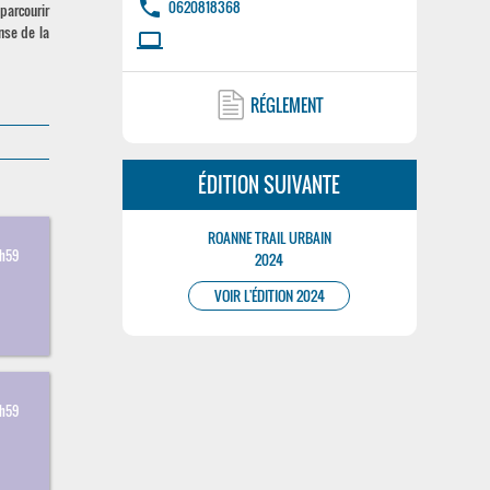
phone
0620818368
 parcourir
nse de la
laptop
RÉGLEMENT
ÉDITION SUIVANTE
ROANNE TRAIL URBAIN
3
3h59
2024
VOIR L'ÉDITION 2024
3
3h59