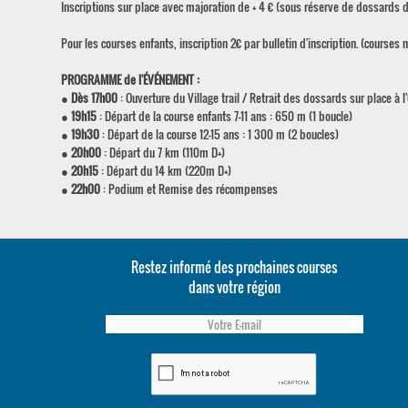
Inscriptions sur place avec majoration de + 4 € (sous réserve de dossards 
Pour les courses enfants, inscription 2€ par bulletin d'inscription. (course
PROGRAMME de l'ÉVÉNEMENT :
●
Dès 17h00
: Ouverture du Village trail / Retrait des dossards sur place à l
●
19h15
: Départ de la course enfants 7-11 ans : 650 m (1 boucle)
●
19h30
: Départ de la course 12-15 ans : 1 300 m (2 boucles)
●
20h00
: Départ du 7 km (110m D+)
●
20h15
: Départ du 14 km (220m D+)
●
22h00
: Podium et Remise des récompenses
Restez informé des prochaines courses
dans votre région