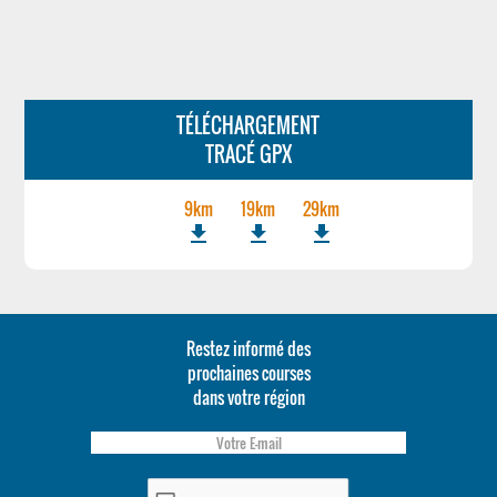
TÉLÉCHARGEMENT
TRACÉ GPX
9km
19km
29km
file_download
file_download
file_download
Restez informé des
prochaines courses
dans votre région