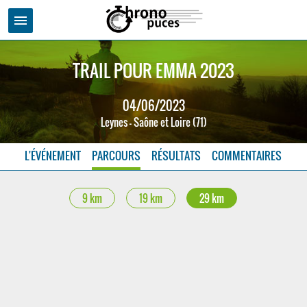
menu
TRAIL POUR EMMA 2023
04/06/2023
Leynes - Saône et Loire (71)
L'ÉVÉNEMENT
PARCOURS
RÉSULTATS
COMMENTAIRES
9 km
19 km
29 km