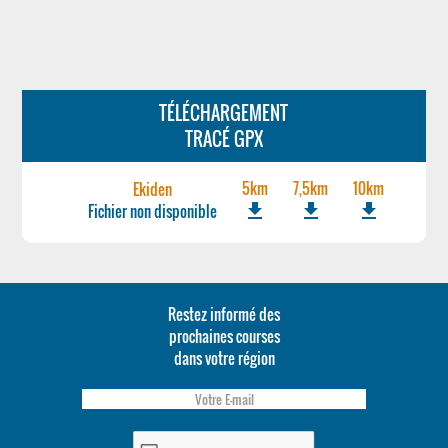
TÉLÉCHARGEMENT
TRACÉ GPX
5km
7,5km
10km
Ekiden
file_download
file_download
file_download
Fichier non disponible
Restez informé des
prochaines courses
dans votre région