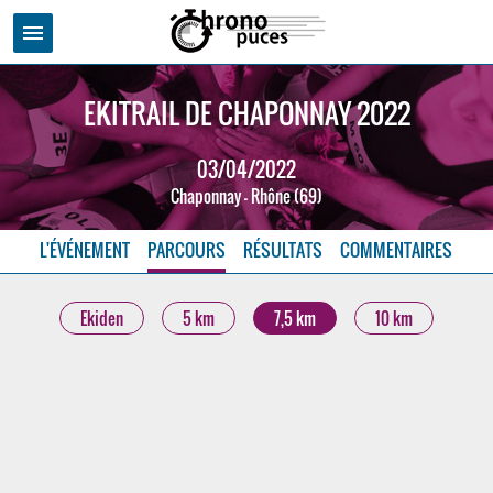
menu
EKITRAIL DE CHAPONNAY 2022
03/04/2022
Chaponnay - Rhône (69)
L'ÉVÉNEMENT
PARCOURS
RÉSULTATS
COMMENTAIRES
Ekiden
5 km
7,5 km
10 km