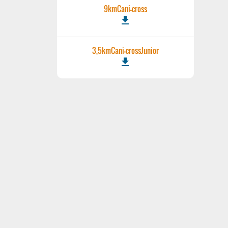
9kmCani-cross
file_download
3,5kmCani-crossJunior
file_download