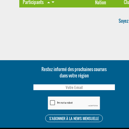
arrow_drop_down
Participants
Cl
arrow_drop_up
Nation
Soyez 
Restez informé des prochaines courses
dans votre région