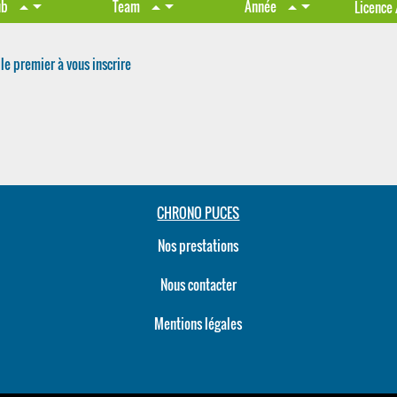
arrow_drop_down
arrow_drop_down
arrow_drop_down
ub
Team
Année
arrow_drop_up
arrow_drop_up
arrow_drop_up
Licence
le premier à vous inscrire
CHRONO PUCES
Nos prestations
Nous contacter
Mentions légales