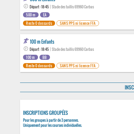
Départ : 18:45
| Stade des taillis 69960 Corbas
500 m
EA
Reste 0 dossards
SANS PPS ni licence FFA
100 m Enfants
Départ : 18:45
| Stade des taillis 69960 Corbas
100 m
BB
Reste 0 dossards
SANS PPS ni licence FFA
INSC
INSCRIPTIONS GROUPÉES
Pour les groupes à partir de 3 personnes.
Uniquement pour les courses individuelles.