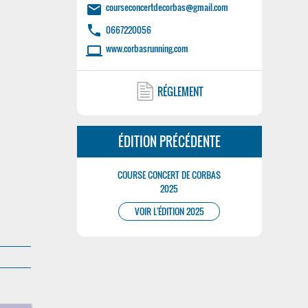
courseconcertdecorbas@gmail.com
email
phone
0667220056
www.corbasrunning.com
laptop
RÉGLEMENT
ÉDITION PRÉCÉDENTE
COURSE CONCERT DE CORBAS
2025
VOIR L'ÉDITION 2025