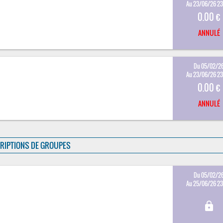
Au 23/06/26 2
0.00 €
ANNULÉ
Du 05/02/2
Au 23/06/26 2
0.00 €
ANNULÉ
RIPTIONS DE GROUPES
Du 05/02/2
Au 25/06/26 2
lock