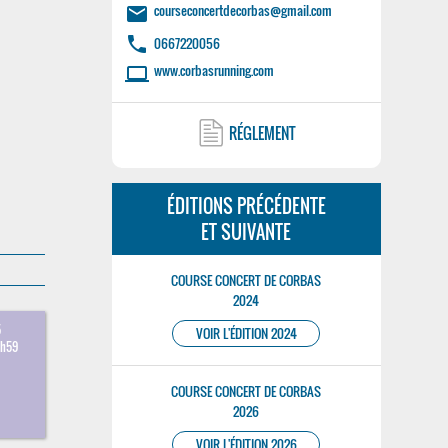
courseconcertdecorbas@gmail.com
email
phone
0667220056
www.corbasrunning.com
laptop
RÉGLEMENT
ÉDITIONS PRÉCÉDENTE
ET SUIVANTE
COURSE CONCERT DE CORBAS
2024
5
VOIR L'ÉDITION 2024
3h59
COURSE CONCERT DE CORBAS
2026
VOIR L'ÉDITION 2026