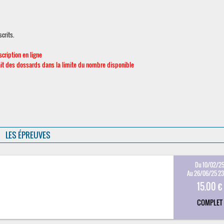
crits.
scription en ligne
it des dossards dans la limite du nombre disponible
LES ÉPREUVES
Du 10/02/2
Au 26/06/25 2
15.00 €
COMPLET