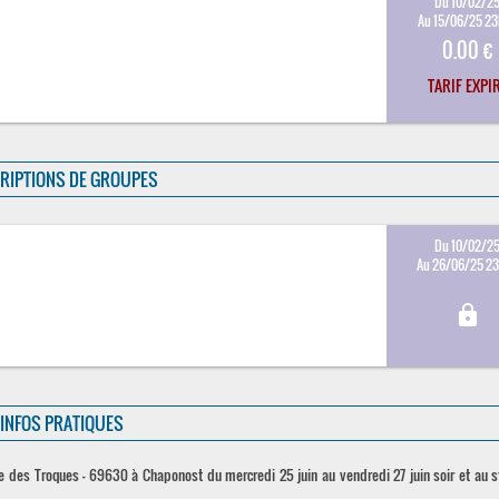
Du 10/02/2
Au 15/06/25 2
0.00 €
TARIF EXPI
RIPTIONS DE GROUPES
Du 10/02/2
Au 26/06/25 2
lock
INFOS PRATIQUES
te des Troques - 69630 à Chaponost du mercredi 25 juin au vendredi 27 juin soir et au 