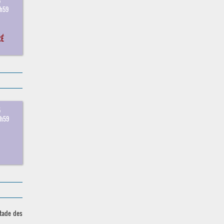
5
3h59
RÉ
5
3h59
stade des