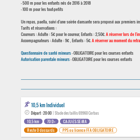
- 500 m pour les enfants nés de 2016 à 2018
- 100 m pour les tout-petits
Un repas, paella, suivi d'une soirée dansante sera proposé aux premiers ins
Tarifs et réservations :
Coureurs : Adulte : 5€ pour le coureur, Enfants : 2,50€.
A réserver lors de l'in
Accompagnateurs : Adulte : 9€ , Enfants : 5€.
A réserver au moment du retra
Questionnaire de santé mineurs
- OBLIGATOIRE pour les courses enfants
Autorisation parentale mineurs
- OBLIGATOIRE pour les courses enfants
10,5 km Individuel
Départ : 20:00
| Stade des taillis 69960 Corbas
10,5 km
70 D+
CA-JU-ES-SE-MA
Reste 0 dossards
PPS ou licence FFA OBLIGATOIRE