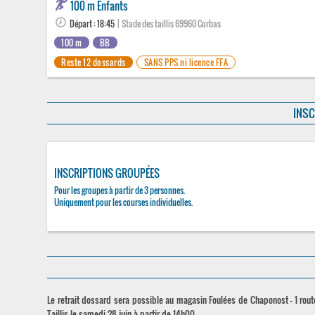
100 m Enfants
Départ : 18:45
| Stade des taillis 69960 Corbas
100 m
BB
Reste 12 dossards
SANS PPS ni licence FFA
INSC
INSCRIPTIONS GROUPÉES
Pour les groupes à partir de 3 personnes.
Uniquement pour les courses individuelles.
Le retrait dossard sera possible au magasin Foulées de Chaponost - 1 rou
Taillis le samedi 28 juin à partir de 14h00.