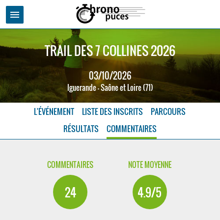
menu
TRAIL DES 7 COLLINES 2026
03/10/2026
Iguerande - Saône et Loire (71)
L'ÉVÉNEMENT
LISTE DES INSCRITS
PARCOURS
RÉSULTATS
COMMENTAIRES
COMMENTAIRES
NOTE MOYENNE
24
4.9/5