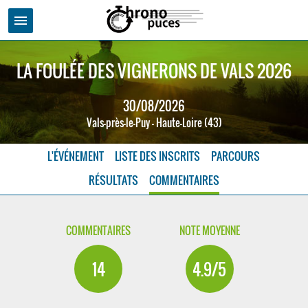
menu
LA FOULÉE DES VIGNERONS DE VALS 2026
30/08/2026
Vals-près-le-Puy - Haute-Loire (43)
L'ÉVÉNEMENT
LISTE DES INSCRITS
PARCOURS
RÉSULTATS
COMMENTAIRES
COMMENTAIRES
NOTE MOYENNE
14
4.9/5