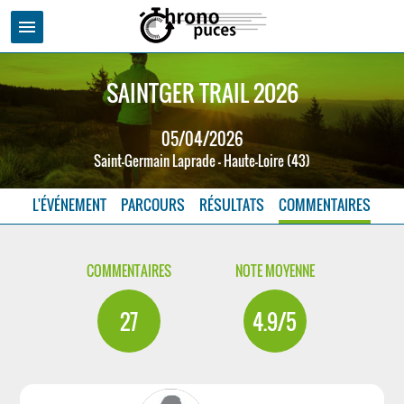
menu
SAINTGER TRAIL 2026
05/04/2026
Saint-Germain Laprade - Haute-Loire (43)
L'ÉVÉNEMENT
PARCOURS
RÉSULTATS
COMMENTAIRES
COMMENTAIRES
NOTE MOYENNE
27
4.9/5