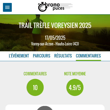
menu
TRAIL TRÈFLE VOREYSIEN 2025
17/05/2025
Vorey-sur-Arzon - Haute-Loire (43)
L'ÉVÉNEMENT
PARCOURS
RÉSULTATS
COMMENTAIRES
COMMENTAIRES
NOTE MOYENNE
10
4.9/5