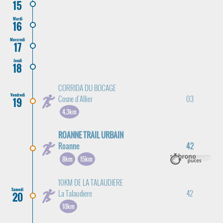
15
Mardi
16
Mercredi
17
Jeudi
18
CORRIDA DU BOCAGE
Vendredi
Cosne d'Allier
03
19
4,3km
ROANNE TRAIL URBAIN
Roanne
42
8km
15km
10KM DE LA TALAUDIERE
Samedi
La Talaudiere
42
20
10km