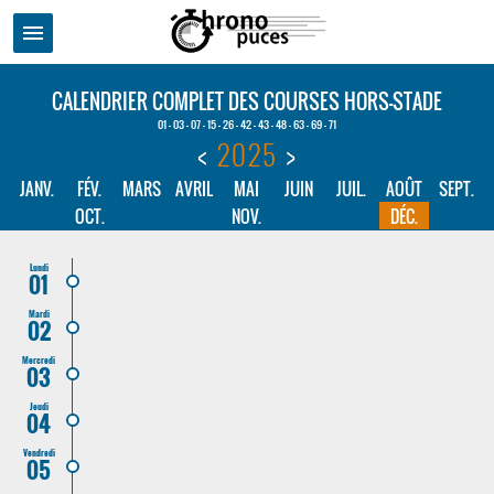
menu
CALENDRIER COMPLET DES COURSES HORS-STADE
01 - 03 - 07 - 15 - 26 - 42 - 43 - 48 - 63 - 69 - 71
<
2025
>
JANV.
FÉV.
MARS
AVRIL
MAI
JUIN
JUIL.
AOÛT
SEPT.
OCT.
NOV.
DÉC.
Lundi
01
Mardi
02
Mercredi
03
Jeudi
04
Vendredi
05