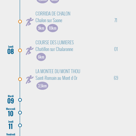
CORRIDA DE CHALON
Chalon sur Saone
71
9km
10km
COURSE DES LUMIERES
Lundi
Chatillon sur Chalaronne
01
08
6km
LA MONTEE DU MONT THOU
Saint-Romain au Mont d Or
69
3,5km
Mardi
09
Mercredi
10
Jeudi
11
Vendredi