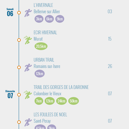
L'HIVERNALE
Samedi
Bellerive sur Allier
03
06
3km
6km
9km
ECIR HIVERNAL
Murat
15
20,5km
URBAN TRAIL
Romains-sur-Isere
26
12km
TRAIL DES GORGES DE LA DARONNE
Dimanche
Colombier le Vieux
07
07
7km
12km
24km
50km
LES FOULEES DE NOEL
Saint-Peray
07
4,5km
9km