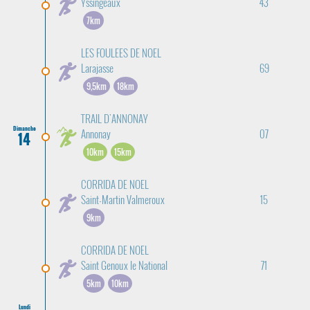
Yssingeaux
43
7km
LES FOULEES DE NOEL
Larajasse
69
9,5km
18km
TRAIL D'ANNONAY
Dimanche
Annonay
07
14
10km
15km
CORRIDA DE NOEL
Saint-Martin Valmeroux
15
9km
CORRIDA DE NOEL
Saint Genoux le National
71
5km
10km
Lundi