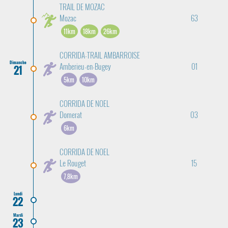
TRAIL DE MOZAC
Mozac
63
11km
18km
26km
CORRIDA-TRAIL AMBARROISE
Dimanche
Amberieu-en-Bugey
01
21
5km
10km
CORRIDA DE NOEL
Domerat
03
6km
CORRIDA DE NOEL
Le Rouget
15
7,8km
Lundi
22
Mardi
23