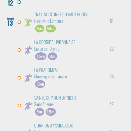
12
TRAIL NOCTURNE DU HAUT BUGEY
Samedi
Hauteville Lompnes
01
13
8km
15km
LA CORRIDA LIVRONNAISE
Livron sur Drome
26
4,5km
9km
LA PRACOMTAL
Montsegur sur Lauzon
26
10km
SAINTE CITY RUN BY NIGHT
Saint Etienne
42
6km
12km
CORRIDA D YSSINGEAUX