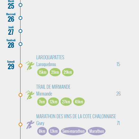
Mardi
25
Mercredi
26
Jeudi
27
Vendredi
28
LAROQUAPATTES
Samedi
Laroquebrou
15
29
15km
21km
29km
TRAIL DE MIRMANDE
Mirmande
26
7km
12km
27km
45km
MARATHON DES VINS DE LA COTE CHALONNAISE
Givry
71
8km
12km
Semi-marathon
Marathon