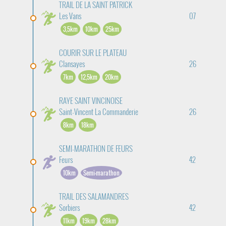
TRAIL DE LA SAINT PATRICK
Les Vans
07
3,5km
10km
25km
COURIR SUR LE PLATEAU
Clansayes
26
7km
12,5km
20km
RAYE SAINT VINCINOISE
Saint-Vincent La Commanderie
26
8km
18km
SEMI-MARATHON DE FEURS
Feurs
42
10km
Semi-marathon
TRAIL DES SALAMANDRES
Sorbiers
42
11km
19km
28km