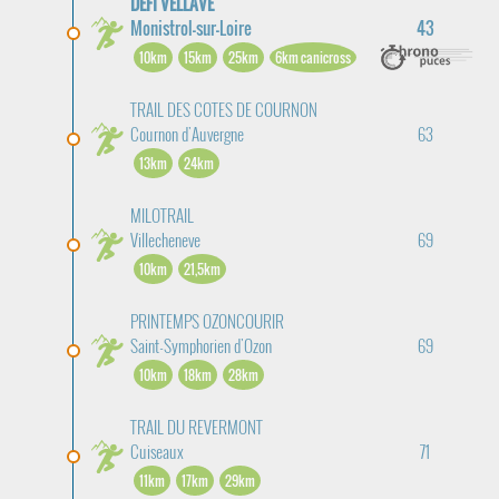
DÉFI VELLAVE
Monistrol-sur-Loire
43
10km
15km
25km
6km canicross
TRAIL DES COTES DE COURNON
Cournon d'Auvergne
63
13km
24km
MILOTRAIL
Villecheneve
69
10km
21,5km
PRINTEMPS OZONCOURIR
Saint-Symphorien d'Ozon
69
10km
18km
28km
TRAIL DU REVERMONT
Cuiseaux
71
11km
17km
29km