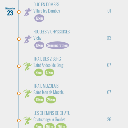
DUO EN DOMBES
Dimanche
Villars les Dombes
01
23
12km
FOULEES VICHYSSOISES
Vichy
03
10km
Semi-marathon
TRAIL DES 2 BERG
Saint Andeol de Berg
07
8km
17km
TRAIL MUZOLAIS
Saint Jean de Muzols
07
10km
25km
LES CHEMINS DE CHATU
Chatuzange le Goubet
26
8km
15km
25km