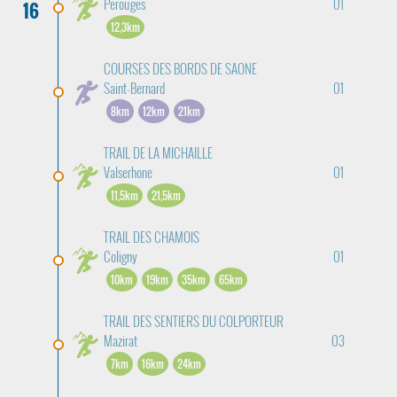
Perouges
01
16
12,3km
COURSES DES BORDS DE SAONE
Saint-Bernard
01
8km
12km
21km
TRAIL DE LA MICHAILLE
Valserhone
01
11,5km
21,5km
TRAIL DES CHAMOIS
Coligny
01
10km
19km
35km
65km
TRAIL DES SENTIERS DU COLPORTEUR
Mazirat
03
7km
16km
24km