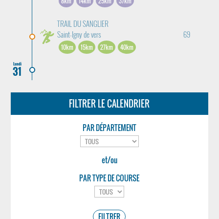
8km
14km
25km
37km
TRAIL DU SANGLIER
Saint-Igny de vers
69
10km
15km
27km
40km
Lundi
31
FILTRER LE CALENDRIER
PAR DÉPARTEMENT
et/ou
PAR TYPE DE COURSE