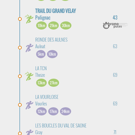
TRAIL DU GRAND VELAY
Polignac
43
10km
21km
30km
RONDE DES AULNES
Aulnat
63
5km
10km
LA TCN
Theize
69
13km
27km
LA VOURLOISE
Vourles
69
12km
17km
24km
LES BOUCLES DU VAL DE SAONE
Gray
71