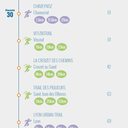
CHAVEYNOZ
Dimanche
Chaveyriat
01
30
7,5km
11,5km
21km
VEYZIATRAIL
Veyziat
01
11km
19km
27km
LA CROIZET DES CHEMINS
Croizet su Gand
42
8km
14km
20km
TRAIL DES PIQUEURS
Saint-Jean des Ollieres
63
11km
25km
52km
LYON URBAN TRAIL
Lyon
69