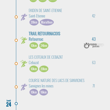
EKIDEN DE SAINT-ETIENNE
Saint-Etienne
42
20km
Marathon
TRAIL RETOURNACOIS
Retournac
43
10km
24km
LES COTEAUX DE CEBAZAT
Cebazat
63
10km
20km
COURSE NATURE DES LACS DE SANVIGNES
Sanvignes les mines
71
10km
16km
Lundi
24