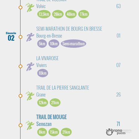
Volvic
63
13,5km
28km
48km
77km
SEMI-MARATHON DE BOURG EN BRESSE
Dimanche
Bourg-en-Bresse
01
02
5km
10km
Semi-marathon
LA VIVAROISE
Viviers
07
10km
TRAIL DE LA PIERRE SANGLANTE
Grane
26
12km
21km
TRAIL DE MOUGE
Senozan
71
8km
15km
21km