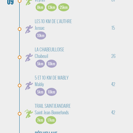
09
8km
13km
25km
LES 10 KM DE L'AUTHRE
Jussac
15
10km
LA CHABEUILLOISE
Chabeuil
26
5km
10km
5 ET 10 KM DE MABLY
Mably
42
5km
10km
TRAIL SAINTJEANDAIRE
Saint-Jean-Bonnefonds
42
7km
17km