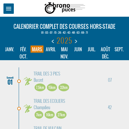
menu
CALENDRIER COMPLET DES COURSES HORS-STADE
01 - 03 - 07 - 15 - 26 - 42 - 43 - 48 - 63 - 69 - 71
<
2025
>
JANV.
FÉV.
MARS
AVRIL
MAI
JUIN
JUIL.
AOÛT
SEPT.
OCT.
NOV.
DÉC.
TRAIL DES 3 PICS
Samedi
Burzet
07
01
7,5km
15km
32km
TRAIL DES ECOLIERS
Champdieu
42
7km
16km
27km
TRAIL DE VULCAIN