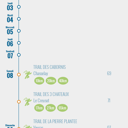
Lundi
03
Mardi
04
Mercredi
05
Jeudi
06
Vendredi
07
TRAIL DES CABORNIS
Samedi
Chasselay
69
08
10km
20km
40km
TRAIL DES 3 CHATEAUX
Le Creusot
71
17km
27km
65km
TRAIL DE LA PIERRE PLANTEE
Dimanche
Veyras
07