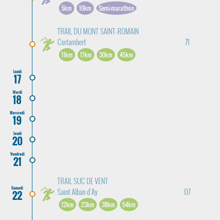
5km
10km
Semi-marathon
TRAIL DU MONT SAINT-ROMAIN
Cortambert
71
11km
17km
30km
45km
Lundi
17
Mardi
18
Mercredi
19
Jeudi
20
Vendredi
21
TRAIL SUC DE VENT
Samedi
Saint Alban d'Ay
07
22
12km
23km
38km
54km