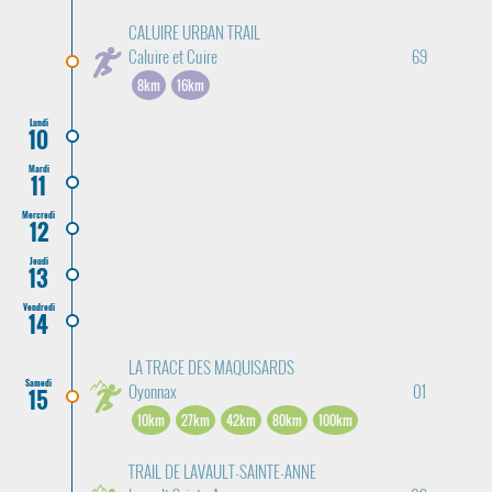
CALUIRE URBAN TRAIL
Caluire et Cuire
69
8km
16km
Lundi
10
Mardi
11
Mercredi
12
Jeudi
13
Vendredi
14
LA TRACE DES MAQUISARDS
Samedi
Oyonnax
01
15
10km
27km
42km
80km
100km
TRAIL DE LAVAULT-SAINTE-ANNE