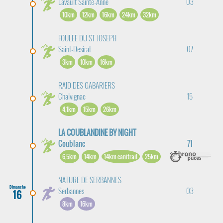
Lavault Sainte-Anne
03
10km
12km
16km
24km
32km
FOULEE DU ST JOSEPH
Saint-Desirat
07
3km
10km
16km
RAID DES GABARIERS
Chalvignac
15
4,1km
15km
26km
LA COUBLANDINE BY NIGHT
Coublanc
71
6,5km
14km
14km canitrail
25km
NATURE DE SERBANNES
Dimanche
Serbannes
03
16
8km
16km