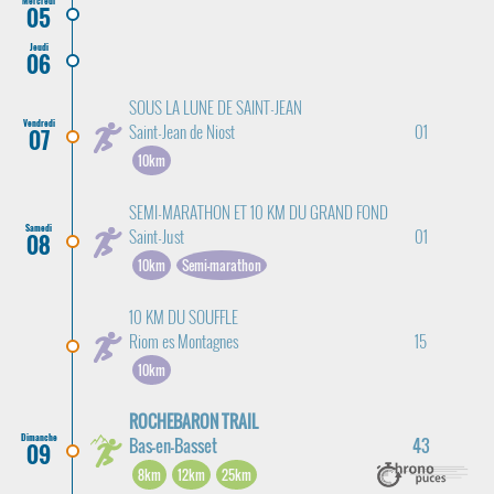
Mercredi
05
Jeudi
06
SOUS LA LUNE DE SAINT-JEAN
Vendredi
Saint-Jean de Niost
01
07
10km
SEMI-MARATHON ET 10 KM DU GRAND FOND
Samedi
Saint-Just
01
08
10km
Semi-marathon
10 KM DU SOUFFLE
Riom es Montagnes
15
10km
ROCHEBARON TRAIL
Dimanche
Bas-en-Basset
43
09
8km
12km
25km