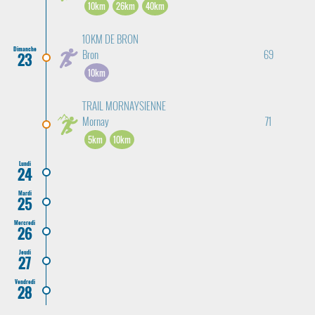
10km
26km
40km
10KM DE BRON
Dimanche
Bron
69
23
10km
TRAIL MORNAYSIENNE
Mornay
71
5km
10km
Lundi
24
Mardi
25
Mercredi
26
Jeudi
27
Vendredi
28