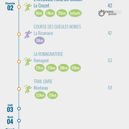
Dimanche
Le Crozet
42
02
8km
14km
25km
Enfants
COURSE DES GUEULES NOIRES
La Ricamarie
42
10km
LA ROMAGNATOISE
Romagnat
63
12km
25km
38km
50km
TRAIL GIVRE
Montanay
69
9,5km
25km
Lundi
03
Mardi
04