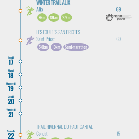
WINTER TRAIL ALIX
Alix
69
9km
18km
27km
LES FOULEES SAN PRIOTES
Saint-Priest
69
5,8km
10km
Semi-marathon
Lundi
17
Mardi
18
Mercredi
19
Jeudi
20
Vendredi
21
TRAIL HIVERNAL DU HAUT CANTAL
Samedi
Condat
15
22