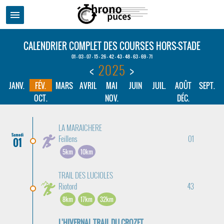
menu
CALENDRIER COMPLET DES COURSES HORS-STADE
01 - 03 - 07 - 15 - 26 - 42 - 43 - 48 - 63 - 69 - 71
<
2025
>
JANV.
FÉV.
MARS
AVRIL
MAI
JUIN
JUIL.
AOÛT
SEPT.
OCT.
NOV.
DÉC.
LA MARAICHERE
Samedi
Feillens
01
01
5km
10km
TRAIL DES LUCIOLES
Riotord
43
8km
17km
32km
L'HIVERNAL TRAIL DU CROZET