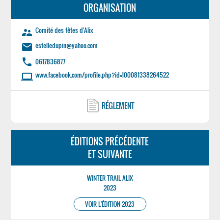
ORGANISATION
Comité des fêtes d'Alix
supervisor_account
estelledupin@yahoo.com
email
phone
0617836877
www.facebook.com/profile.php?id=100081338264522
laptop
RÉGLEMENT
ÉDITIONS PRÉCÉDENTE
ET SUIVANTE
WINTER TRAIL ALIX
2023
VOIR L'ÉDITION 2023