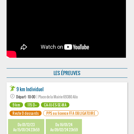
LES ÉPREUVES
9 km Individuel
Départ : 10:00
| Place de la Mairie 69380 Alix
9 km
115 D+
CA-JU-ES-SE-MA
Reste 0 dossards
PPS ou licence FFA OBLIGATOIRE
Du 01/12/23
Du 16/01/24
Au 15/01/24 23h59
Au 09/02/24 23h59