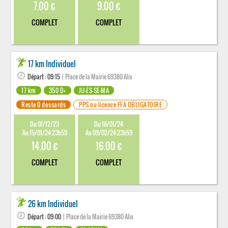
7.00 €
9.00 €
COMPLET
COMPLET
17 km Individuel
Départ : 09:15
| Place de la Mairie 69380 Alix
17 km
350 D+
JU-ES-SE-MA
Reste 0 dossards
PPS ou licence FFA OBLIGATOIRE
Du 01/12/23
Du 16/01/24
Au 15/01/24 23h59
Au 09/02/24 23h59
14.00 €
16.00 €
COMPLET
COMPLET
26 km Individuel
Départ : 09:00
| Place de la Mairie 69380 Alix