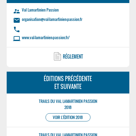
Val Lamartinien Passion
supervisor_account
organisation@val-lamartinien-passion.fr
email
phone
www.val-lamartinien-passion.fr/
laptop
RÉGLEMENT
ÉDITIONS PRÉCÉDENTE
ET SUIVANTE
TRAILS DU VAL LAMARTINIEN PASSION
2018
VOIR L'ÉDITION 2018
TRAILS DU VAL LAMARTINIEN PASSION