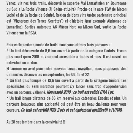
Venez, via nos trois trails, découvrir le superbe Val Lamartinien en Bourgogne
du Sud à La Roche Vineuse (71 Saône et Loire). Proche de la gare TGV de Macon
Loché et de La Roche de Solutré. Région de bons vins (notre partenaire principal
est "Vignerons des Terres Secrètes") et d'histoire (par exemple Alphonse de
Lamartine). Sorties autoroute A6 Mâcon Nord ou Mâcon Sud, sortie La Roche
Vineuse sur la RCEA.
Pour cette sixième année de trails, nous vous offrons trois parcours :
* Un trail découverte de 8,6 km ouvert à partir de la catégorie Cadets. Encore
plus court qu'en 2018 et vraiment accessible à toutes et tous. Il est ouvert en
individuel ou en duo.
Et comme en avril pour notre nouveau circuit marathon, nous proposons des
dimanches découvertes en septembre, les 08, 15 et 22.
* Un trail plus tonique de 19,6 km ouvert à partir de la catégorie Juniors. Les
spécialistes du semi-marathon pourront s'y lancer sans trop d'appréhension
avec un parcours vallonné.
Nouveauté 2019 : ce trail est validé ITRA 1 pt.
* Un trail longue distance de 36 km réservé aux catégories Espoirs et plus. Un
parcours beaucoup plus accidenté qui peut être un beau challenge pour vous
coureurs.
Ce trail est certifié ITRA 2 pts et est également qualificatif à l'UTMB.
Au 28 septembre dans la convivialité !!!