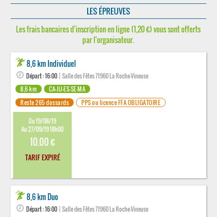
LES ÉPREUVES
Les frais bancaires d'inscription en ligne (1,20 €) vous sont offerts
par l'organisateur.
8,6 km Individuel
Départ : 16:00
| Salle des Fêtes 71960 La Roche-Vineuse
8,6 km
CA-JU-ES-SE-MA
Reste 265 dossards
PPS ou licence FFA OBLIGATOIRE
Du 19/08/19
Au 27/09/19 18h00
10.00 €
TARIF EXPIRÉ
8,6 km Duo
Départ : 16:00
| Salle des Fêtes 71960 La Roche-Vineuse