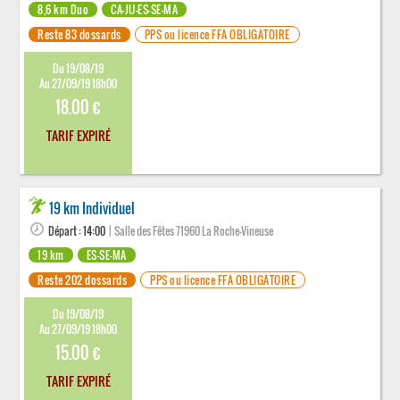
8,6 km Duo
CA-JU-ES-SE-MA
Reste 83 dossards
PPS ou licence FFA OBLIGATOIRE
Du 19/08/19
Au 27/09/19 18h00
18.00 €
TARIF EXPIRÉ
19 km Individuel
Départ : 14:00
| Salle des Fêtes 71960 La Roche-Vineuse
19 km
ES-SE-MA
Reste 202 dossards
PPS ou licence FFA OBLIGATOIRE
Du 19/08/19
Au 27/09/19 18h00
15.00 €
TARIF EXPIRÉ