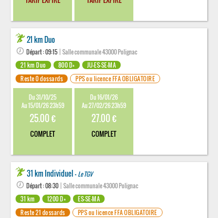
21 km Duo
Départ : 09:15
| Salle communale 43000 Polignac
21 km Duo
800 D+
JU-ES-SE-MA
Reste 0 dossards
PPS ou licence FFA OBLIGATOIRE
Du 31/10/25
Du 16/01/26
Au 15/01/26 23h59
Au 27/02/26 23h59
25.00 €
27.00 €
COMPLET
COMPLET
31 km Individuel -
Le TGV
Départ : 08:30
| Salle communale 43000 Polignac
31 km
1200 D+
ES-SE-MA
Reste 21 dossards
PPS ou licence FFA OBLIGATOIRE