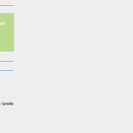
1
3h59
e (proche