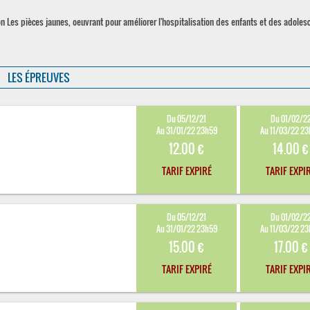
ion Les pièces jaunes, oeuvrant pour améliorer l'hospitalisation des enfants et des adoles
LES ÉPREUVES
Du 05/12/21
Du 01/02/2
Au 31/01/22 23h59
Au 11/03/22 2
12.00 €
14.00 €
TARIF EXPIRÉ
TARIF EXPI
Du 05/12/21
Du 01/02/2
Au 31/01/22 23h59
Au 11/03/22 2
15.00 €
17.00 €
TARIF EXPIRÉ
TARIF EXPI