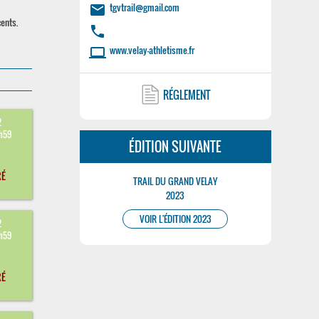
tgvtrail@gmail.com
email
cents.
phone
www.velay-athletisme.fr
laptop
RÉGLEMENT
2
3h59
ÉDITION SUIVANTE
RÉ
TRAIL DU GRAND VELAY
2023
VOIR L'ÉDITION 2023
2
3h59
RÉ