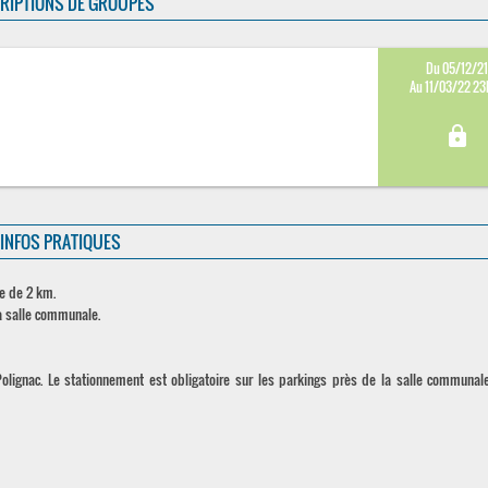
RIPTIONS DE GROUPES
Du 05/12/2
Au 11/03/22 2
lock
INFOS PRATIQUES
e de 2 km.
a salle communale.
olignac. Le stationnement est obligatoire sur les parkings près de la salle communal