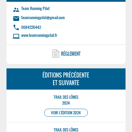
Team Running Pilat
supervisor_account
teamrunningpilat@gmail.com
email
phone
0684226442
www.teamrunningpilat.fr
laptop
RÉGLEMENT
ÉDITIONS PRÉCÉDENTE
ET SUIVANTE
TRAIL DES LÔNES
2024
VOIR L'ÉDITION 2024
TRAIL DES LÔNES