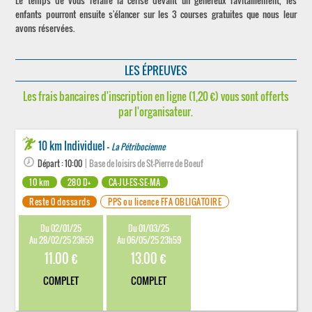
Le temps de vous refaire la cerise devant un généreux ravitaillement, les
enfants pourront ensuite s'élancer sur les 3 courses gratuites que nous leur
avons réservées.
LES ÉPREUVES
Les frais bancaires d'inscription en ligne (1,20 €) vous sont offerts
par l'organisateur.
10 km Individuel -
La Pétribocienne
Départ : 10:00
| Base de loisirs de St-Pierre de Boeuf
10 km
280 D+
CA-JU-ES-SE-MA
Reste 0 dossards
PPS ou licence FFA OBLIGATOIRE
Du 02/01/25
Du 01/03/25
Au 28/02/25 23h59
Au 06/05/25 23h59
11.00 €
13.00 €
COMPLET
COMPLET