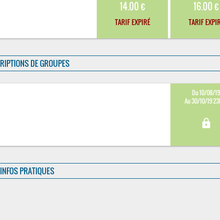
14.00 €
16.00 €
TARIF EXPIRÉ
TARIF EXPI
RIPTIONS DE GROUPES
Du 10/08/1
Au 30/10/19 2
lock
INFOS PRATIQUES