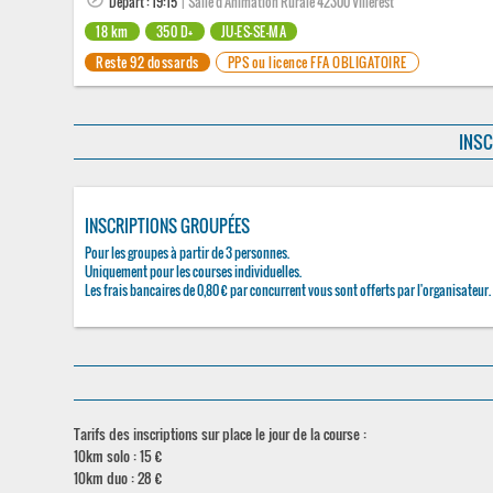
Départ : 19:15
| Salle d'Animation Rurale 42300 Villerest
18 km
350 D+
JU-ES-SE-MA
Reste 92 dossards
PPS ou licence FFA OBLIGATOIRE
INSC
INSCRIPTIONS GROUPÉES
Pour les groupes à partir de 3 personnes.
Uniquement pour les courses individuelles.
Les frais bancaires de 0,80 € par concurrent vous sont offerts par l'organisateur.
Tarifs des inscriptions sur place le jour de la course :
10km solo : 15 €
10km duo : 28 €