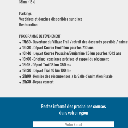
18km : 18 €
Parkings
Vestiaires et douches disponibles sur place
Restauration
PROGRAMME DE l'ÉVÉNEMENT :
●
17h30
- Ouverture du Village Trail / retrait des dossards possible / anim
●
18h30
- Départ
Course Eveil 1 km pour les 7-10 ans
●
18h40
- Départ
Course Poussine/Benjamine 1,5 km pour les 10-13 ans
●
19h00
- Briefing : consignes précises et rappel du réglement
●
19h15
- Départ
Trail 18 km 350 m+
●
19h30
- Départ
Trail 10 km 100 m+
●
21h00
- Remise des récompenses à la Salle d'Animation Rurale
●
21h30
- Repas concert
Restez informé des prochaines courses
dans votre région