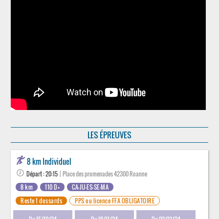
LES ÉPREUVES
8 km Individuel
Départ : 20:15
| Place des promenades 42300 Roanne
8 km
110 D+
CA-JU-ES-SE-MA
Reste 1 dossards
PPS ou licence FFA OBLIGATOIRE