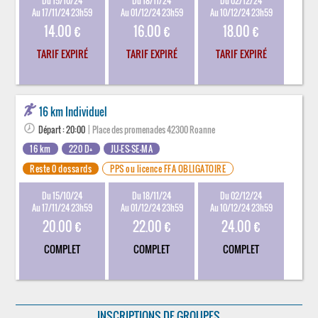
Du 15/10/24
Du 18/11/24
Du 02/12/24
Au 17/11/24 23h59
Au 01/12/24 23h59
Au 10/12/24 23h59
14.00 €
16.00 €
18.00 €
TARIF EXPIRÉ
TARIF EXPIRÉ
TARIF EXPIRÉ
16 km Individuel
Départ : 20:00
| Place des promenades 42300 Roanne
16 km
220 D+
JU-ES-SE-MA
Reste 0 dossards
PPS ou licence FFA OBLIGATOIRE
Du 15/10/24
Du 18/11/24
Du 02/12/24
Au 17/11/24 23h59
Au 01/12/24 23h59
Au 10/12/24 23h59
20.00 €
22.00 €
24.00 €
COMPLET
COMPLET
COMPLET
INSCRIPTIONS DE GROUPES