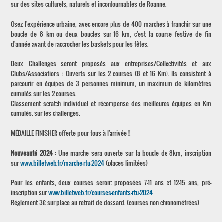
sur des sites culturels, naturels et incontournables de Roanne.
Osez l'expérience urbaine, avec encore plus de 400 marches à franchir sur une
boucle de 8 km ou deux boucles sur 16 km, c'est la course festive de fin
d'année avant de raccrocher les baskets pour les fêtes.
Deux Challenges seront proposés aux entreprises/Collectivités et aux
Clubs/Associations : Ouverts sur les 2 courses (8 et 16 Km). Ils consistent à
parcourir en équipes de 3 personnes minimum, un maximum de kilomètres
cumulés sur les 2 courses.
Classement scratch individuel et récompense des meilleures équipes en Km
cumulés. sur les challenges.
MÉDAILLE FINISHER offerte pour tous à l'arrivée !!
Nouveauté 2024 :
Une marche sera ouverte sur la boucle de 8km, inscription
sur
www.billetweb.fr/marche-rtu-2024
(places limitées)
Pour les enfants, deux courses seront proposées 7-11 ans et 12-15 ans, pré-
inscription sur
www.billetweb.fr/courses-enfants-rtu-2024
Réglement 3€ sur place au retrait de dossard. (courses non chronométrées)