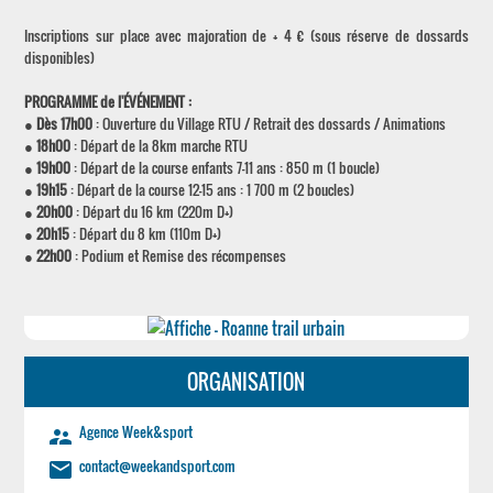
Inscriptions sur place avec majoration de + 4 € (sous réserve de dossards
disponibles)
PROGRAMME de l'ÉVÉNEMENT :
●
Dès 17h00
: Ouverture du Village RTU / Retrait des dossards / Animations
●
18h00
: Départ de la 8km marche RTU
●
19h00
: Départ de la course enfants 7-11 ans : 850 m (1 boucle)
●
19h15
: Départ de la course 12-15 ans : 1 700 m (2 boucles)
●
20h00
: Départ du 16 km (220m D+)
●
20h15
: Départ du 8 km (110m D+)
●
22h00
: Podium et Remise des récompenses
ORGANISATION
Agence Week&sport
supervisor_account
contact@weekandsport.com
email