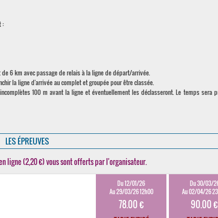
 :
t de 6 km avec passage de relais à la ligne de départ/arrivée.
nchir la ligne d'arrivée au complet et groupée pour être classée.
 incomplètes 100 m avant la ligne et éventuellement les déclasseront. Le temps sera pr
LES ÉPREUVES
en ligne (2,20 €) vous sont offerts par l'organisateur.
Du 12/01/26
Du 30/03/2
Au 29/03/26 12h00
Au 02/04/26 2
78.00 €
90.00 