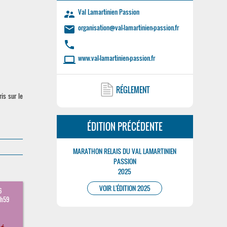
Val Lamartinien Passion
supervisor_account
organisation@val-lamartinien-passion.fr
email
phone
www.val-lamartinien-passion.fr
laptop
RÉGLEMENT
is sur le
ÉDITION PRÉCÉDENTE
MARATHON RELAIS DU VAL LAMARTINIEN
PASSION
2025
VOIR L'ÉDITION 2025
6
3h59
€