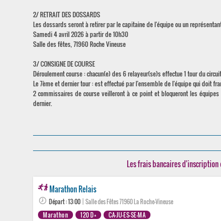
2/ RETRAIT DES DOSSARDS
Les dossards seront à retirer par le capitaine de l'équipe ou un représentant
Samedi 4 avril 2026 à partir de 10h30
Salle des fêtes, 71960 Roche Vineuse
3/ CONSIGNE DE COURSE
Déroulement course : chacun(e) des 6 relayeur(se)s effectue 1 tour du circui
Le 7ème et dernier tour : est effectué par l'ensemble de l'équipe qui doit fra
2 commissaires de course veilleront à ce point et bloqueront les équipes
dernier.
Les frais bancaires d'inscription 
Marathon Relais
Départ : 13:00
| Salle des Fêtes 71960 La Roche-Vineuse
Marathon
120 D+
CA-JU-ES-SE-MA