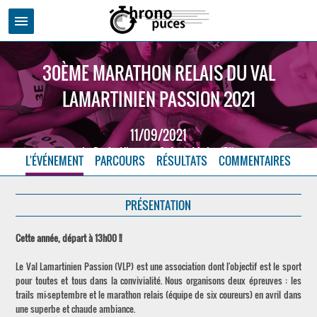
menu
30ÈME MARATHON RELAIS DU VAL
LAMARTINIEN PASSION 2021
11/09/2021
La Roche Vineuse - Saône et Loire (71)
L'ÉVÉNEMENT
PARCOURS
RÉSULTATS
COMMENTAIRES
PRÉSENTATION
Cette année, départ à 13h00 !!
Le Val Lamartinien Passion (VLP) est une association dont l'objectif est le sport
pour toutes et tous dans la convivialité. Nous organisons deux épreuves : les
trails mi-septembre et le marathon relais (équipe de six coureurs) en avril dans
une superbe et chaude ambiance.