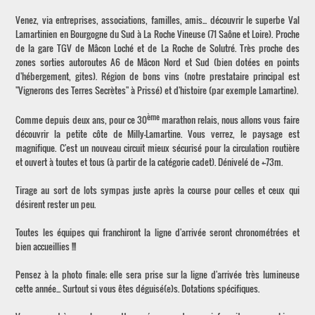
Venez, via entreprises, associations, familles, amis... découvrir le superbe Val
Lamartinien en Bourgogne du Sud à La Roche Vineuse (71 Saône et Loire). Proche
de la gare TGV de Mâcon Loché et de La Roche de Solutré. Très proche des
zones sorties autoroutes A6 de Mâcon Nord et Sud (bien dotées en points
d'hébergement, gites). Région de bons vins (notre prestataire principal est
"Vignerons des Terres Secrètes" à Prissé) et d'histoire (par exemple Lamartine).
ème
Comme depuis deux ans, pour ce 30
marathon relais, nous allons vous faire
découvrir la petite côte de Milly-Lamartine. Vous verrez, le paysage est
magnifique. C'est un nouveau circuit mieux sécurisé pour la circulation routière
et ouvert à toutes et tous (à partir de la catégorie cadet). Dénivelé de +-73m.
Tirage au sort de lots sympas juste après la course pour celles et ceux qui
désirent rester un peu.
Toutes les équipes qui franchiront la ligne d'arrivée seront chronométrées et
bien accueillies !!!
Pensez à la photo finale; elle sera prise sur la ligne d'arrivée très lumineuse
cette année... Surtout si vous êtes déguisé(e)s. Dotations spécifiques.