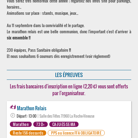
Vous serez très nombreux cette année ; regardez nos infos site pour parkings,
horaires...
Animations sur place : stands, musique, jeux...
Au 11 septembre dans la convivialité et le partage.
Le marathon relais est une belle communion, donc l'important c'est d'arriver à
six ensemble
!!!
230 équipes, Pass Sanitaire obligatoire !!!
Et nous souhaitons 6 coureurs dès enregistrement (voir règlement)
LES ÉPREUVES
Les frais bancaires d'inscription en ligne (2,20 €) vous sont offerts
par l'organisateur.
Marathon Relais
Départ : 13:00
| Salle des Fêtes 71960 La Roche-Vineuse
Marathon
73 D+
CA-JU-ES-SE-MA
Reste 156 dossards
PPS ou licence FFA OBLIGATOIRE