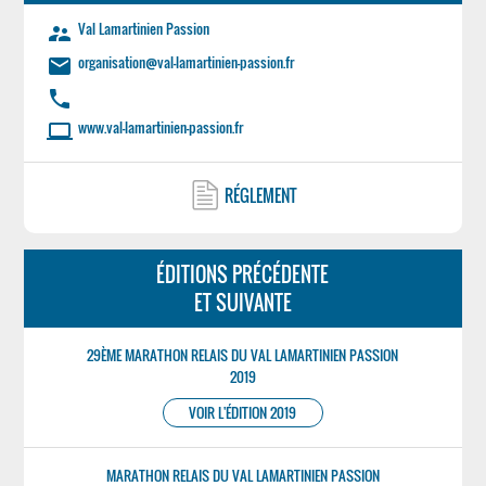
Val Lamartinien Passion
supervisor_account
organisation@val-lamartinien-passion.fr
email
phone
www.val-lamartinien-passion.fr
laptop
RÉGLEMENT
ÉDITIONS PRÉCÉDENTE
ET SUIVANTE
29ÈME MARATHON RELAIS DU VAL LAMARTINIEN PASSION
2019
VOIR L'ÉDITION 2019
MARATHON RELAIS DU VAL LAMARTINIEN PASSION