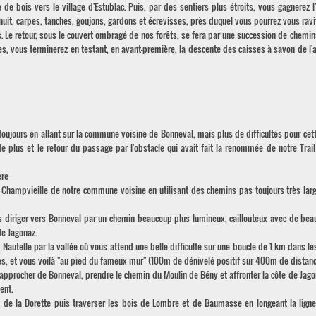
 de bois vers le village d'Estublac. Puis, par des sentiers plus étroits, vous gagnerez l
, carpes, tanches, goujons, gardons et écrevisses, près duquel vous pourrez vous ravita
es. Le retour, sous le couvert ombragé de nos forêts, se fera par une succession de chemin
nes, vous terminerez en testant, en avant-première, la descente des caisses à savon de l'
toujours en allant sur la commune voisine de Bonneval, mais plus de difficultés pour cett
plus et le retour du passage par l'obstacle qui avait fait la renommée de notre Trai
ère
 Champvieille de notre commune voisine en utilisant des chemins pas toujours très lar
ous diriger vers Bonneval par un chemin beaucoup plus lumineux, caillouteux avec de bea
de Jagonaz.
a Nautelle par la vallée oû vous attend une belle difficulté sur une boucle de 1 km dans l
ées, et vous voilà "au pied du fameux mur" (100m de dénivelé positif sur 400m de distanc
pprocher de Bonneval, prendre le chemin du Moulin de Bény et affronter la côte de Jago
ent.
e de la Dorette puis traverser les bois de Lombre et de Baumasse en longeant la ligne