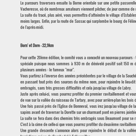
Le parcours traversera ensuite la Borne orientale sur une petite passerelle
Vacheresse, où de nombreux amateurs viennent pêcher, de jour comme de nuit
La suite du tracé, plus aéré, vous permettra d'atteindre le village d'Establ
moins larges. Enfin, par la route de Sassac qui surplombe le bourg de Féli
de l'après-midi.
Born' et Dore - 22,9km
Pour cette 20ème édition, le comité vous a concocté un nouveau parcours : 
spéciale puisque nous sommes à 930 m de dénivelé positif soit 150 m de 
plusieurs années : le fameux "mur".
Vous partirez à l'inverse des années précédentes par le village de la Souch
en passant tout près des sources du même nom, pour rejoindre le lieu-dit
ombragés, sans très grosses difficultés et cela jusqu'au village de Labry.
Juste après celui-ci, vous pourrez profiter du premier ravitaillement et v
de vue sur la vallée du ruisseau de Tartary, avec pour arrière-plan les bois 
Une fois passé près de l'Eglise de Bonneval, vous irez jusqu'au village de l
sapins avant de traverser la Dorette sur un charmant pont en pierres joint
La suite se fera dans des chemins très ombragés sous Beaumont pour se ra
C'est à la cime de celle-ci que vous pourrez profiter du deuxième ravitaillem
Une grande descente s'annonce alors pour rejoindre le début de la vallé