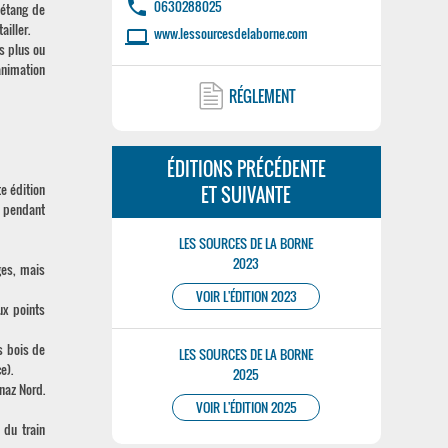
phone
0630288025
'étang de
iller.
www.lessourcesdelaborne.com
laptop
s plus ou
animation
RÉGLEMENT
ÉDITIONS PRÉCÉDENTE
e édition
ET SUIVANTE
l pendant
LES SOURCES DE LA BORNE
2023
ges, mais
VOIR L'ÉDITION 2023
ux points
es bois de
LES SOURCES DE LA BORNE
e).
2025
naz Nord.
VOIR L'ÉDITION 2025
 du train