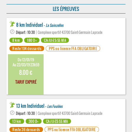
LES ÉPREUVES
8 km Individuel -
La Sainzelles
Départ : 10:30
| Complexe sportif 43700 Saint-Germain Laprade
8 km
180 D+
CA-JU-ES-SE-MA
Reste 104 dossards
PPS ou licence FFA OBLIGATOIRE
Du 12/01/19
Au 22/03/19 23h59
8.00 €
TARIF EXPIRÉ
13 km Individuel -
Les Foulées
Départ : 10:30
| Complexe sportif 43700 Saint-Germain Laprade
13 km
300 D+
CA-JU-ES-SE-MA
Reste 36 dossards
PPS ou licence FFA OBLIGATOIRE