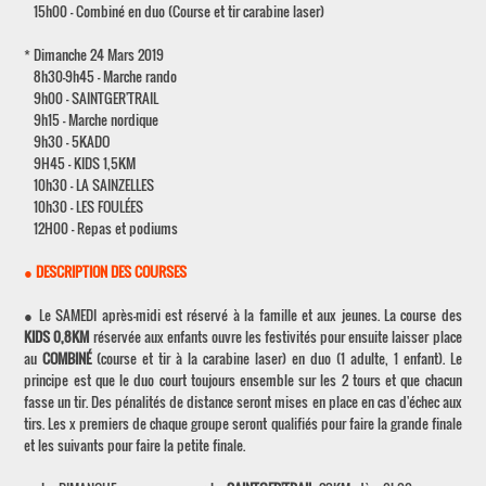
15h00 - Combiné en duo (Course et tir carabine laser)
* Dimanche 24 Mars 2019
8h30-9h45 - Marche rando
9h00 - SAINTGER'TRAIL
9h15 - Marche nordique
9h30 - 5KADO
9H45 - KIDS 1,5KM
10h30 - LA SAINZELLES
10h30 - LES FOULÉES
12H00 - Repas et podiums
●
DESCRIPTION DES COURSES
● Le SAMEDI après-midi est réservé à la famille et aux jeunes. La course des
KIDS 0,8KM
réservée aux enfants ouvre les festivités pour ensuite laisser place
au
COMBINÉ
(course et tir à la carabine laser) en duo (1 adulte, 1 enfant). Le
principe est que le duo court toujours ensemble sur les 2 tours et que chacun
fasse un tir. Des pénalités de distance seront mises en place en cas d'échec aux
tirs. Les x premiers de chaque groupe seront qualifiés pour faire la grande finale
et les suivants pour faire la petite finale.