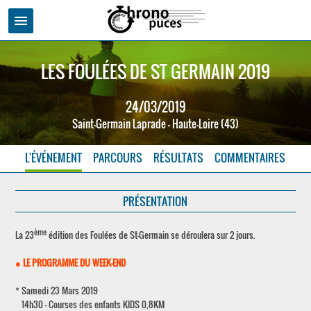
menu
LES FOULÉES DE ST GERMAIN 2019
24/03/2019
Saint-Germain Laprade - Haute-Loire (43)
L'ÉVÉNEMENT
PARCOURS
RÉSULTATS
COMMENTAIRES
PRÉSENTATION
ème
La 23
édition des Foulées de St-Germain se déroulera sur 2 jours.
●
LE PROGRAMME DU WEEK-END
* Samedi 23 Mars 2019
14h30 - Courses des enfants KIDS 0,8KM