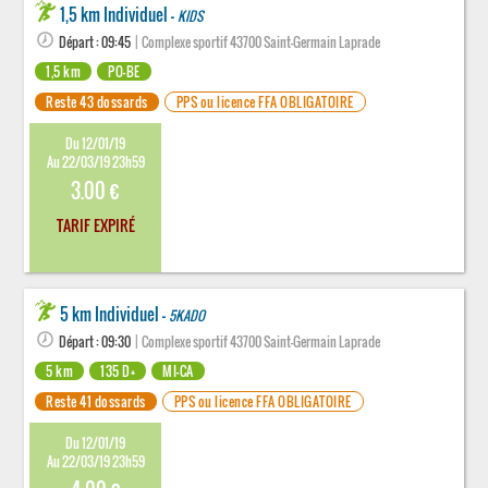
1,5 km Individuel -
KIDS
Départ : 09:45
| Complexe sportif 43700 Saint-Germain Laprade
1,5 km
PO-BE
Reste 43 dossards
PPS ou licence FFA OBLIGATOIRE
Du 12/01/19
Au 22/03/19 23h59
3.00 €
TARIF EXPIRÉ
5 km Individuel -
5KADO
Départ : 09:30
| Complexe sportif 43700 Saint-Germain Laprade
5 km
135 D+
MI-CA
Reste 41 dossards
PPS ou licence FFA OBLIGATOIRE
Du 12/01/19
Au 22/03/19 23h59