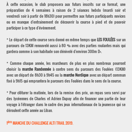
À cette occasion, le club proposera aux futurs inscrits sur ce format, une
préparation de 4 semaines à raison de 2 séances hebdo (mardi soir et
vendredi soir à partir de 18h30) pour permettre aux futurs participants novices
ou en manque d'entrainement de découvrir la course à pied et de pouvoir
participer à ce type d'événement.
* Le départ de cette course sera donné en même temps que
LES FOULÉES
sur un
parcours de 13KM renouvelé aussi à 80 % avec des parties roulantes mais qui
gardera comme à son habitude son dénivelé d'environ 300m D+.
* Comme chaque année, les marcheurs de plus en plus nombreux pourront
choisir la
marche Randonnée
à contre sens du parcours des Foulées (13KM)
avec un départ de 8h30 à 9h45 ou la
marche Nordique
avec un départ commun
fixé à 9h15 qui empruntera le parcours des Foulées dans le sens de la course.
* Pour clôturer la matinée, lors de la remise des prix, un repas sera servi par
des lycéennes de Charles et Adrien Dupuy afin de financer une partie de leur
voyage à l'étranger dans le cadre des jeux internationaux de la jeunesse qui se
déroulent cette année au Liban.
ère
1
MANCHE DU CHALLENGE ALTI TRAIL 2019.