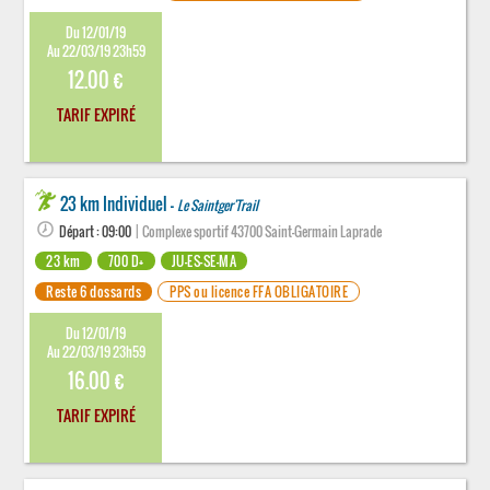
Du 12/01/19
Au 22/03/19 23h59
12.00 €
TARIF EXPIRÉ
23 km Individuel -
Le Saintger'Trail
Départ : 09:00
| Complexe sportif 43700 Saint-Germain Laprade
23 km
700 D+
JU-ES-SE-MA
Reste 6 dossards
PPS ou licence FFA OBLIGATOIRE
Du 12/01/19
Au 22/03/19 23h59
16.00 €
TARIF EXPIRÉ