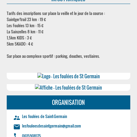
Tarifs des inscriptions sur place la veille et le jour de la course :
Saintger'trail 23 km : 19 €
Les Foulées 13 km : 15 €
La Sainzelles 8 km : 11 €
1,5km KIDS : 3 €
5km 5KADO : 4 €
Sur place au complexe sportif : parking, douches, vestiaires.
ORGANISATION
Les foulées de Saint-Germain
supervisor_account
lesfouleesdesaintgermain@gmail.com
email
phone
0615908175