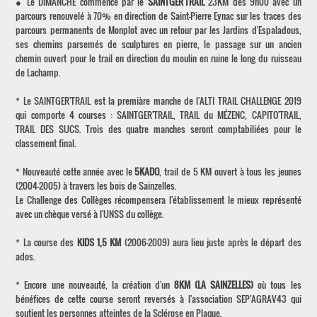
● Le DIMANCHE commence par le
SAINTGER'TRAIL
23KM dès 9h00 avec un
parcours renouvelé à 70% en direction de Saint-Pierre Eynac sur les traces des
parcours permanents de Monplot avec un retour par les Jardins d'Espaladous,
ses chemins parsemés de sculptures en pierre, le passage sur un ancien
chemin ouvert pour le trail en direction du moulin en ruine le long du ruisseau
de Lachamp.
* Le SAINTGER'TRAIL est la premiàre manche de l'ALTI TRAIL CHALLENGE 2019
qui comporte 4 courses : SAINTGER'TRAIL, TRAIL du MÉZENC, CAPITO'TRAIL,
TRAIL DES SUCS. Trois des quatre manches seront comptabiliées pour le
classement final.
* Nouveauté cette année avec le
5KADO
, trail de 5 KM ouvert à tous les jeunes
(2004-2005) à travers les bois de Sainzelles.
Le Challenge des Collèges récompensera l'établissement le mieux représenté
avec un chèque versé à l'UNSS du collège.
* La course des
KIDS 1,5 KM
(2006-2009) aura lieu juste après le départ des
ados.
* Encore une nouveauté, la création d'un
8KM (LA SAINZELLES)
où tous les
bénéfices de cette course seront reversés à l'association SEP'AGRAV43 qui
soutient les personnes atteintes de la Sclérose en Plaque.