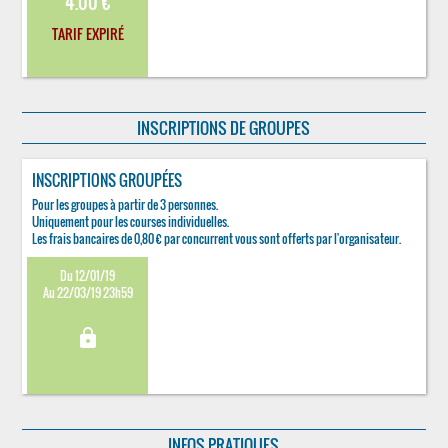
4.00 €
TARIF EXPIRÉ
INSCRIPTIONS DE GROUPES
INSCRIPTIONS GROUPÉES
Pour les groupes à partir de 3 personnes.
Uniquement pour les courses individuelles.
Les frais bancaires de 0,80 € par concurrent vous sont offerts par l'organisateur.
Du 12/01/19
Au 22/03/19 23h59
lock
INFOS PRATIQUES