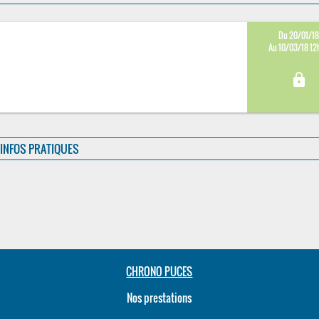
Du 20/01/1
Au 10/03/18 12
lock
INFOS PRATIQUES
CHRONO PUCES
Nos prestations