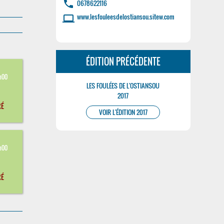
phone
0678622116
www.lesfouleesdelostiansou.sitew.com
laptop
ÉDITION PRÉCÉDENTE
8
h00
LES FOULÉES DE L'OSTIANSOU
2017
RÉ
VOIR L'ÉDITION 2017
8
h00
RÉ