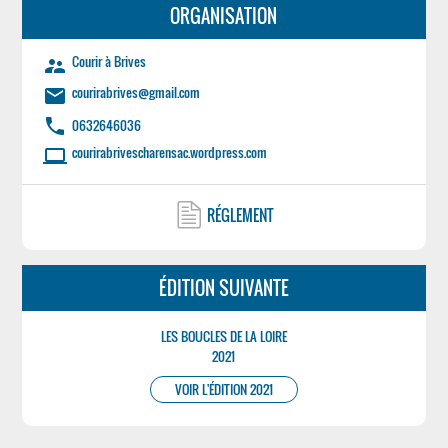
ORGANISATION
Courir à Brives
supervisor_account
courirabrives@gmail.com
email
phone
0632646036
courirabrivescharensac.wordpress.com
laptop
RÉGLEMENT
ÉDITION SUIVANTE
LES BOUCLES DE LA LOIRE
2021
VOIR L'ÉDITION 2021