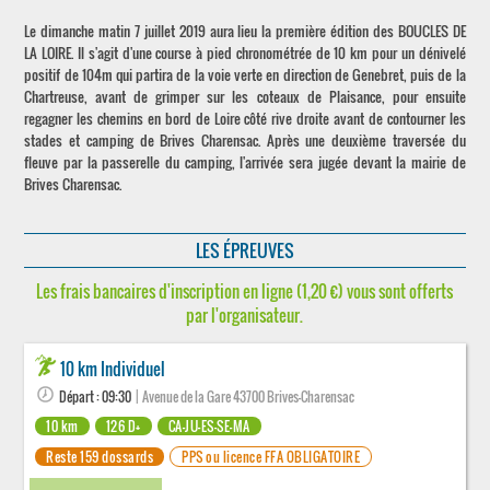
Le dimanche matin 7 juillet 2019 aura lieu la première édition des BOUCLES DE
LA LOIRE. Il s'agit d'une course à pied chronométrée de 10 km pour un dénivelé
positif de 104m qui partira de la voie verte en direction de Genebret, puis de la
Chartreuse, avant de grimper sur les coteaux de Plaisance, pour ensuite
regagner les chemins en bord de Loire côté rive droite avant de contourner les
stades et camping de Brives Charensac. Après une deuxième traversée du
fleuve par la passerelle du camping, l'arrivée sera jugée devant la mairie de
Brives Charensac.
LES ÉPREUVES
Les frais bancaires d'inscription en ligne (1,20 €) vous sont offerts
par l'organisateur.
10 km Individuel
Départ : 09:30
| Avenue de la Gare 43700 Brives-Charensac
10 km
126 D+
CA-JU-ES-SE-MA
Reste 159 dossards
PPS ou licence FFA OBLIGATOIRE