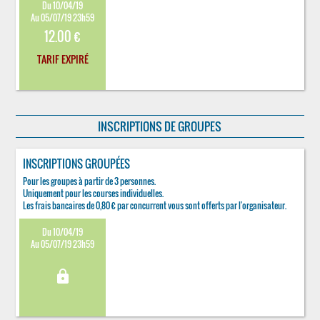
Du 10/04/19
Au 05/07/19 23h59
12.00 €
TARIF EXPIRÉ
INSCRIPTIONS DE GROUPES
INSCRIPTIONS GROUPÉES
Pour les groupes à partir de 3 personnes.
Uniquement pour les courses individuelles.
Les frais bancaires de 0,80 € par concurrent vous sont offerts par l'organisateur.
Du 10/04/19
Au 05/07/19 23h59
lock