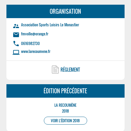
ORGANISATION
Association Sports Loisirs Le Monastier
supervisor_account
fmvolle@orange.fr
email
phone
0616982730
www.larecoumene.fr
laptop
RÉGLEMENT
ÉDITION PRÉCÉDENTE
LA RECOUMÈNE
2018
VOIR L'ÉDITION 2018