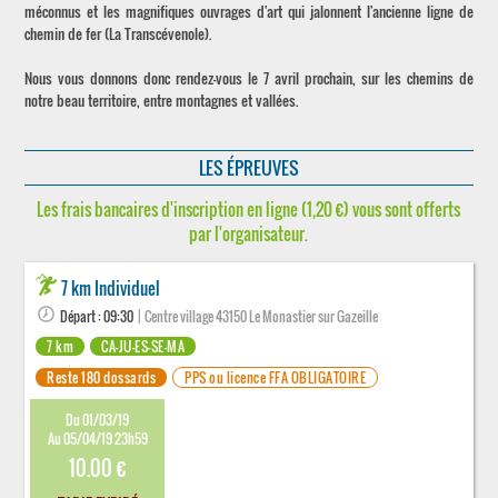
méconnus et les magnifiques ouvrages d'art qui jalonnent l'ancienne ligne de
chemin de fer (La Transcévenole).
Nous vous donnons donc rendez-vous le 7 avril prochain, sur les chemins de
notre beau territoire, entre montagnes et vallées.
LES ÉPREUVES
Les frais bancaires d'inscription en ligne (1,20 €) vous sont offerts
par l'organisateur.
7 km Individuel
Départ : 09:30
| Centre village 43150 Le Monastier sur Gazeille
7 km
CA-JU-ES-SE-MA
Reste 180 dossards
PPS ou licence FFA OBLIGATOIRE
Du 01/03/19
Au 05/04/19 23h59
10.00 €