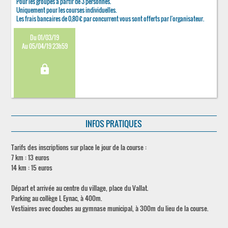
Pour les groupes à partir de 3 personnes.
Uniquement pour les courses individuelles.
Les frais bancaires de 0,80 € par concurrent vous sont offerts par l'organisateur.
Du 01/03/19
Au 05/04/19 23h59
lock
INFOS PRATIQUES
Tarifs des inscriptions sur place le jour de la course :
7 km : 13 euros
14 km : 15 euros
Départ et arrivée au centre du village, place du Vallat.
Parking au collège L Eynac, à 400m.
Vestiaires avec douches au gymnase municipal, à 300m du lieu de la course.