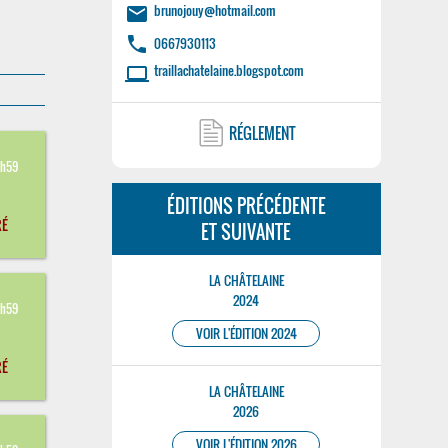
brunojouy@hotmail.com
email
phone
0667930113
traillachatelaine.blogspot.com
laptop
RÉGLEMENT
5
3h59
ÉDITIONS PRÉCÉDENTE
RÉ
ET SUIVANTE
LA CHÂTELAINE
5
2024
3h59
VOIR L'ÉDITION 2024
RÉ
LA CHÂTELAINE
2026
5
VOIR L'ÉDITION 2026