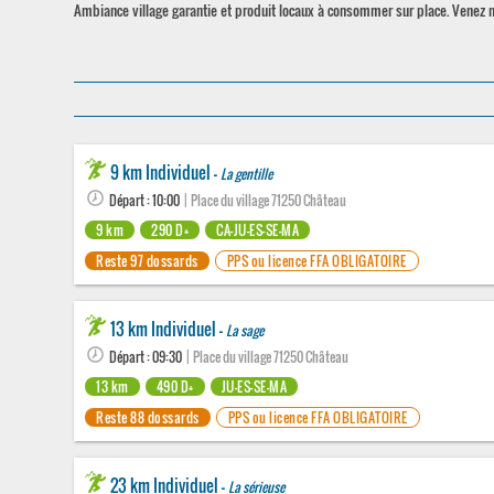
Ambiance village garantie et produit locaux à consommer sur place. Venez 
9 km Individuel -
La gentille
Départ : 10:00
| Place du village 71250 Château
9 km
290 D+
CA-JU-ES-SE-MA
Reste 97 dossards
PPS ou licence FFA OBLIGATOIRE
13 km Individuel -
La sage
Départ : 09:30
| Place du village 71250 Château
13 km
490 D+
JU-ES-SE-MA
Reste 88 dossards
PPS ou licence FFA OBLIGATOIRE
23 km Individuel -
La sérieuse