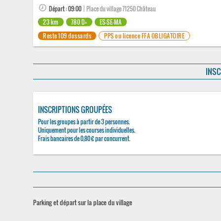
Départ : 09:00
| Place du village 71250 Château
23 km
780 D+
ES-SE-MA
Reste 109 dossards
PPS ou licence FFA OBLIGATOIRE
INSC
INSCRIPTIONS GROUPÉES
Pour les groupes à partir de 3 personnes.
Uniquement pour les courses individuelles.
Frais bancaires de 0,80 € par concurrent.
Parking et départ sur la place du village