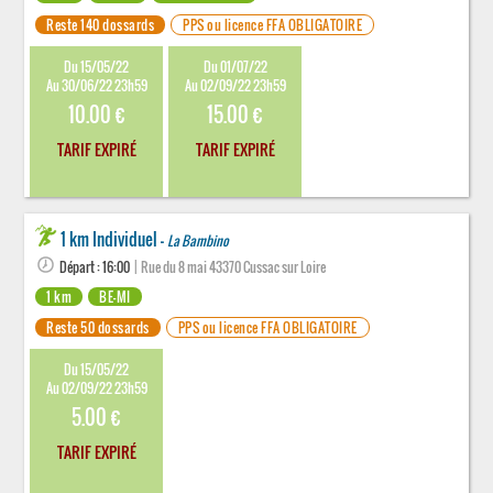
Reste 140 dossards
PPS ou licence FFA OBLIGATOIRE
Du 15/05/22
Du 01/07/22
Au 30/06/22 23h59
Au 02/09/22 23h59
10.00 €
15.00 €
TARIF EXPIRÉ
TARIF EXPIRÉ
1 km Individuel -
La Bambino
Départ : 16:00
| Rue du 8 mai 43370 Cussac sur Loire
1 km
BE-MI
Reste 50 dossards
PPS ou licence FFA OBLIGATOIRE
Du 15/05/22
Au 02/09/22 23h59
5.00 €
TARIF EXPIRÉ