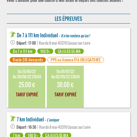
venir s'amuser pour une course d'1km avant le départ des courses adultes !
LES ÉPREUVES
De 7 à 111 km Individuel -
Il n'en restera qu'un !
Départ : 17:00
| Rue du 8 mai 43370 Cussac sur Loire
De 7 à 111 km
160 D+
CA-JU-ES-SE-MA
Reste 201 dossards
PPS ou licence FFA OBLIGATOIRE
Du 15/05/22
Du 01/07/22
Au 30/06/22 23h59
Au 02/09/22 23h59
25.00 €
30.00 €
TARIF EXPIRÉ
TARIF EXPIRÉ
7 km Individuel -
L'unique
Départ : 16:30
| Rue du 8 mai 43370 Cussac sur Loire
7 km
160 D+
CA-JU-ES-SE-MA