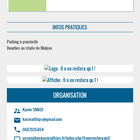
INFOS PRATIQUES
Parking à proximité
Douches au stade de Malpas
ORGANISATION
Karim SMADI
supervisor_account
kasmadtrips@gmail.com
email
phone
0667935454
association-kasmadtrips.fr/index.php/il-nen-restera-qu1/
laptop