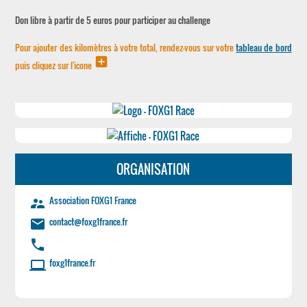
Don libre à partir de 5 euros pour participer au challenge
Pour ajouter des kilomètres à votre total, rendez-vous sur votre
tableau de bord
add_box
puis cliquez sur l'icone
ORGANISATION
Association FOXG1 France
supervisor_account
contact@foxg1france.fr
email
phone
foxg1france.fr
laptop