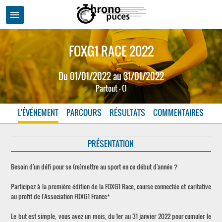
menu
FOXG1 RACE 2022
Du 01/01/2022 au 31/01/2022
Partout - ()
L'ÉVÉNEMENT
PARCOURS
RÉSULTATS
COMMENTAIRES
PRÉSENTATION
Besoin d'un défi pour se (re)mettre au sport en ce début d'année ?
Participez à la première édition de la FOXG1 Race, course connectée et caritative
au profit de l'Association FOXG1 France*
Le but est simple, vous avez un mois, du 1er au 31 janvier 2022 pour cumuler le