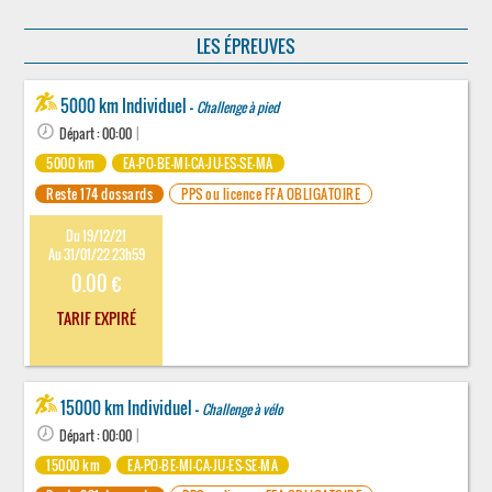
LES ÉPREUVES
5000 km Individuel -
Challenge à pied
Départ : 00:00
|
5000 km
EA-PO-BE-MI-CA-JU-ES-SE-MA
Reste 174 dossards
PPS ou licence FFA OBLIGATOIRE
Du 19/12/21
Au 31/01/22 23h59
0.00 €
TARIF EXPIRÉ
15000 km Individuel -
Challenge à vélo
Départ : 00:00
|
15000 km
EA-PO-BE-MI-CA-JU-ES-SE-MA