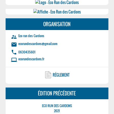
ORGANISATION
Eco run des Cardons
supervisor_account
ecorundescardons@gmail.com
email
phone
0630435601
ecorundescardons.fr
laptop
RÉGLEMENT
ÉDITION PRÉCÉDENTE
ECO RUN DES CARDONS
2021