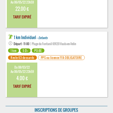
Au 06/05/22 23h59
22.00 €
TARIF EXPIRÉ
1 km Individuel -
Enfants
Départ : 11:00
| Plage du Fontanil 69120 Vaulx-en-Velin
1 km
5 D+
PO-BE
Reste 63 dossards
PPS ou licence FFA OBLIGATOIRE
Du 08/03/22
Au 06/05/22 23h59
4.00 €
TARIF EXPIRÉ
INSCRIPTIONS DE GROUPES