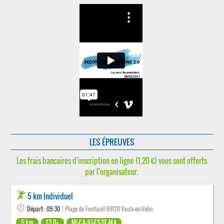
LES ÉPREUVES
Les frais bancaires d'inscription en ligne (1,20 €) vous sont offerts
par l'organisateur.
5 km Individuel
Départ : 09:30
| Plage du Fontanil 69120 Vaulx-en-Velin
5 km
13 D+
MI-CA-JU-ES-SE-MA