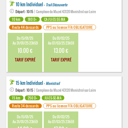
10 km Individuel -
Trail Découverte
Départ : 10:15
| Complexe du Mazel 43120 Monistrol-sur-Loire
10 km
180 D+
CA-JU-ES-SE-MA
Reste 44 dossards
PPS ou licence FFA OBLIGATOIRE
Du 15/01/25
Du 01/02/25
Au 31/01/25 23h59
Au 07/03/25 23h59
10.00 €
13.00 €
TARIF EXPIRÉ
TARIF EXPIRÉ
15 km Individuel -
Monistrail
Départ : 10:15
| Complexe du Mazel 43120 Monistrol-sur-Loire
15 km
250 D+
JU-ES-SE-MA
Reste 34 dossards
PPS ou licence FFA OBLIGATOIRE
Du 15/01/25
Du 01/02/25
Au 31/01/25 23h59
Au 07/03/25 23h59