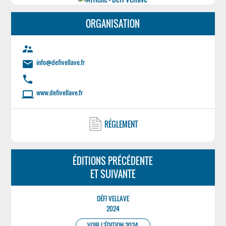
ORGANISATION
supervisor_account
info@defivellave.fr
email
phone
www.defivellave.fr
laptop
RÉGLEMENT
ÉDITIONS PRÉCÉDENTE
ET SUIVANTE
DÉFI VELLAVE
2024
VOIR L'ÉDITION 2024