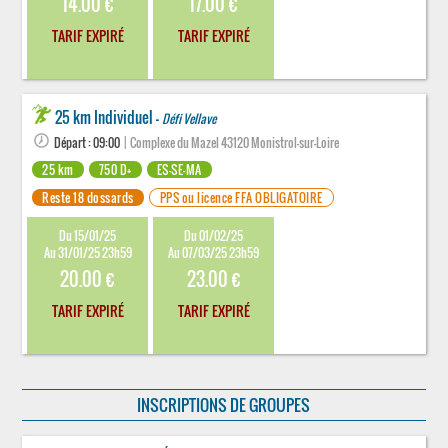
14.00 €
17.00 €
TARIF EXPIRÉ
TARIF EXPIRÉ
25 km Individuel -
Défi Vellave
Départ : 09:00
| Complexe du Mazel 43120 Monistrol-sur-Loire
25 km
750 D+
ES-SE-MA
Reste 18 dossards
PPS ou licence FFA OBLIGATOIRE
Du 15/01/25
Du 01/02/25
Au 31/01/25 23h59
Au 07/03/25 23h59
20.00 €
23.00 €
TARIF EXPIRÉ
TARIF EXPIRÉ
INSCRIPTIONS DE GROUPES