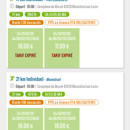
Départ : 10:00
| Complexe du Mazel 43120 Monistrol-sur-Loire
11 km
260 D+
CA-JU-ES-SE-MA
Reste 138 dossards
PPS ou licence FFA OBLIGATOIRE
Du 10/01/20
Du 10/02/20
Au 09/02/20 23h59
Au 06/03/20 23h59
10.00 €
11.00 €
TARIF EXPIRÉ
TARIF EXPIRÉ
21 km Individuel -
Monistrail
Départ : 10:00
| Complexe du Mazel 43120 Monistrol-sur-Loire
21 km
670 D+
JU-ES-SE-MA
Reste 108 dossards
PPS ou licence FFA OBLIGATOIRE
Du 10/01/20
Du 10/02/20
Au 09/02/20 23h59
Au 06/03/20 23h59
16.00 €
18.00 €