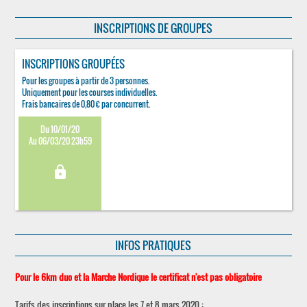
INSCRIPTIONS DE GROUPES
INSCRIPTIONS GROUPÉES
Pour les groupes à partir de 3 personnes.
Uniquement pour les courses individuelles.
Frais bancaires de 0,80 € par concurrent.
Du 10/01/20
Au 06/03/20 23h59
lock
INFOS PRATIQUES
Pour le 6km duo et la Marche Nordique le certificat n'est pas obligatoire
Tarifs des inscriptions sur place les 7 et 8 mars 2020 :