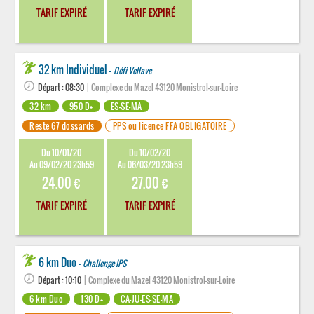
TARIF EXPIRÉ
TARIF EXPIRÉ
32 km Individuel -
Défi Vellave
Départ : 08:30
| Complexe du Mazel 43120 Monistrol-sur-Loire
32 km
950 D+
ES-SE-MA
Reste 67 dossards
PPS ou licence FFA OBLIGATOIRE
Du 10/01/20
Du 10/02/20
Au 09/02/20 23h59
Au 06/03/20 23h59
24.00 €
27.00 €
TARIF EXPIRÉ
TARIF EXPIRÉ
6 km Duo -
Challenge IPS
Départ : 10:10
| Complexe du Mazel 43120 Monistrol-sur-Loire
6 km Duo
130 D+
CA-JU-ES-SE-MA