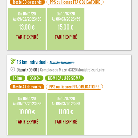
Reste 99 dossards
PPS ou licence FFA OBLIGATOIRE
Du 10/01/20
Du 10/02/20
Au 09/02/20 23h59
Au 06/03/20 23h59
13.00 €
15.00 €
TARIF EXPIRÉ
TARIF EXPIRÉ
13 km Individuel -
Marche Nordique
Départ : 09:00
| Complexe du Mazel 43120 Monistrol-sur-Loire
13 km
330 D+
BE-MI-CA-JU-ES-SE-MA
Reste 41 dossards
PPS ou licence FFA OBLIGATOIRE
Du 10/01/20
Du 10/02/20
Au 09/02/20 23h59
Au 06/03/20 23h59
10.00 €
11.00 €
TARIF EXPIRÉ
TARIF EXPIRÉ