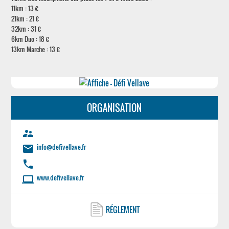
11km : 13 €
21km : 21 €
32km : 31 €
6km Duo : 18 €
13km Marche : 13 €
ORGANISATION
supervisor_account
info@defivellave.fr
email
phone
www.defivellave.fr
laptop
RÉGLEMENT