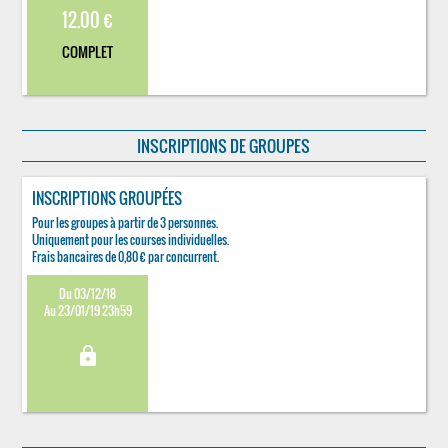
12.00 €
COMPLET
INSCRIPTIONS DE GROUPES
INSCRIPTIONS GROUPÉES
Pour les groupes à partir de 3 personnes.
Uniquement pour les courses individuelles.
Frais bancaires de 0,80 € par concurrent.
Du 03/12/18
Au 23/01/19 23h59
lock