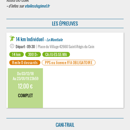
REGIS DU COIN.
+ d'infos sur
etoilesdegimel.fr
LES ÉPREUVES
14 km Individuel -
La Montiale
Départ : 09:30
| Place du Village 42660 Saint-Régis du Coin
14 km
300 D+
CA-JU-ES-SE-MA
Reste 0 dossards
PPS ou licence FFA OBLIGATOIRE
Du 03/12/18
Au 23/01/19 23h59
12.00 €
COMPLET
CANI-TRAIL