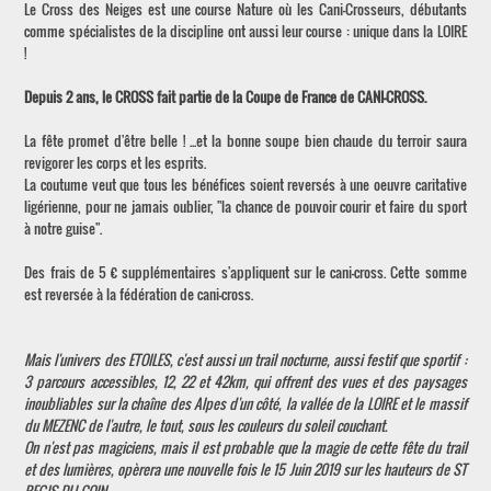
Le Cross des Neiges est une course Nature où les Cani-Crosseurs, débutants
comme spécialistes de la discipline ont aussi leur course : unique dans la LOIRE
!
Depuis 2 ans, le CROSS fait partie de la Coupe de France de CANI-CROSS.
La fête promet d'être belle ! ...et la bonne soupe bien chaude du terroir saura
revigorer les corps et les esprits.
La coutume veut que tous les bénéfices soient reversés à une oeuvre caritative
ligérienne, pour ne jamais oublier, "la chance de pouvoir courir et faire du sport
à notre guise".
Des frais de 5 € supplémentaires s'appliquent sur le cani-cross. Cette somme
est reversée à la fédération de cani-cross.
Mais l'univers des ETOILES, c'est aussi un trail nocturne, aussi festif que sportif :
3 parcours accessibles, 12, 22 et 42km, qui offrent des vues et des paysages
inoubliables sur la chaîne des Alpes d'un côté, la vallée de la LOIRE et le massif
du MEZENC de l'autre, le tout, sous les couleurs du soleil couchant.
On n'est pas magiciens, mais il est probable que la magie de cette fête du trail
et des lumières, opèrera une nouvelle fois le 15 Juin 2019 sur les hauteurs de ST