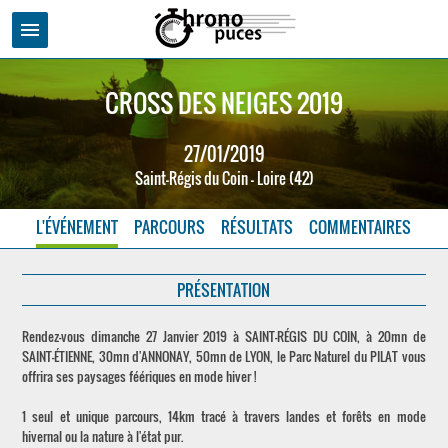
menu
CROSS DES NEIGES 2019
27/01/2019
Saint-Régis du Coin - Loire (42)
L'ÉVÉNEMENT
PARCOURS
RÉSULTATS
COMMENTAIRES
PRÉSENTATION
Rendez-vous dimanche 27 Janvier 2019 à SAINT-RÉGIS DU COIN, à 20mn de
SAINT-ÉTIENNE, 30mn d'ANNONAY, 50mn de LYON, le Parc Naturel du PILAT vous
offrira ses paysages féériques en mode hiver !
1 seul et unique parcours, 14km tracé à travers landes et forêts en mode
hivernal ou la nature à l'état pur.