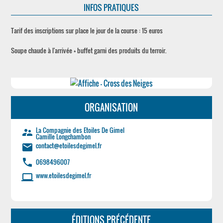
INFOS PRATIQUES
Tarif des inscriptions sur place le jour de la course : 15 euros
Soupe chaude à l'arrivée + buffet garni des produits du terroir.
ORGANISATION
La Compagnie des Etoiles De Gimel
supervisor_account
Camille Longchambon
contact@etoilesdegimel.fr
email
phone
0698496007
www.etoilesdegimel.fr
laptop
ÉDITIONS PRÉCÉDENTE