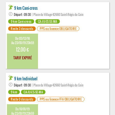
9 km Cani-cross
Départ : 09:30
| Place du Village 42660 Saint-Régis du Coin
9 km Cani-cross
CA-JU-ES-SE-MA
Reste 3 dossards
PPS ou licence OBLIGATOIRE
Du 03/12/18
Au 23/01/19 23h59
12.00 €
TARIF EXPIRÉ
9 km Individuel
Départ : 09:30
| Place du Village 42660 Saint-Régis du Coin
9 km
CA-JU-ES-SE-MA
Reste 0 dossards
PPS ou licence FFA OBLIGATOIRE
Du 10/01/19
Au 23/01/19 23h59