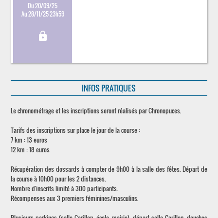
Du 20/09/25
Au 28/11/25 23h59
lock
INFOS PRATIQUES
Le chronométrage et les inscriptions seront réalisés par Chronopuces.
Tarifs des inscriptions sur place le jour de la course :
7 km : 13 euros
12 km : 18 euros
Récupération des dossards à compter de 9h00 à la salle des fêtes. Départ de
la course à 10h00 pour les 2 distances.
Nombre d'inscrits limité à 300 participants.
Récompenses aux 3 premiers féminines/masculins.
Plusieurs parkings (salle Carillon, école, mairie), départ salle Carillon, douches