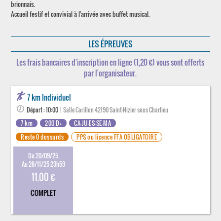
brionnais.
Accueil festif et convivial à l'arrivée avec buffet musical.
LES ÉPREUVES
Les frais bancaires d'inscription en ligne (1,20 €) vous sont offerts
par l'organisateur.
7 km Individuel
Départ : 10:00
| Salle Carillon 42190 Saint-Nizier sous Charlieu
7 km
200 D+
CA-JU-ES-SE-MA
Reste 0 dossards
PPS ou licence FFA OBLIGATOIRE
Du 20/09/25
Au 28/11/25 23h59
11.00 €
COMPLET