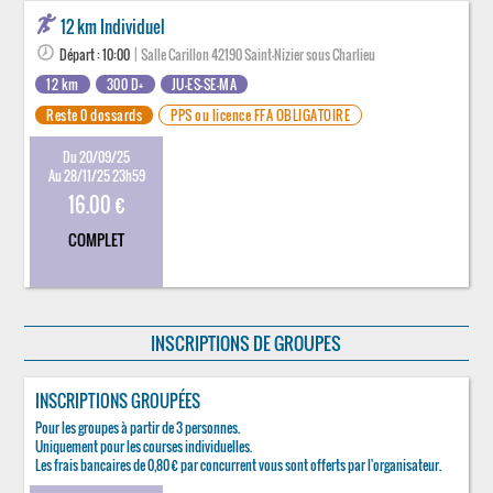
12 km Individuel
Départ : 10:00
| Salle Carillon 42190 Saint-Nizier sous Charlieu
12 km
300 D+
JU-ES-SE-MA
Reste 0 dossards
PPS ou licence FFA OBLIGATOIRE
Du 20/09/25
Au 28/11/25 23h59
16.00 €
COMPLET
INSCRIPTIONS DE GROUPES
INSCRIPTIONS GROUPÉES
Pour les groupes à partir de 3 personnes.
Uniquement pour les courses individuelles.
Les frais bancaires de 0,80 € par concurrent vous sont offerts par l'organisateur.