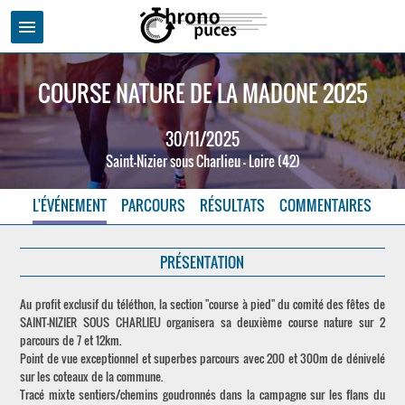
menu
COURSE NATURE DE LA MADONE 2025
30/11/2025
Saint-Nizier sous Charlieu - Loire (42)
L'ÉVÉNEMENT
PARCOURS
RÉSULTATS
COMMENTAIRES
PRÉSENTATION
Au profit exclusif du téléthon, la section "course à pied" du comité des fêtes de
SAINT-NIZIER SOUS CHARLIEU organisera sa deuxième course nature sur 2
parcours de 7 et 12km.
Point de vue exceptionnel et superbes parcours avec 200 et 300m de dénivelé
sur les coteaux de la commune.
Tracé mixte sentiers/chemins goudronnés dans la campagne sur les flans du