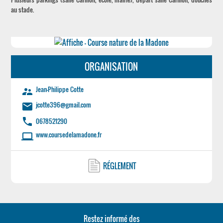
au stade.
ORGANISATION
Jean-Philippe Cotte
supervisor_account
jcotte396@gmail.com
email
phone
0678521290
www.coursedelamadone.fr
laptop
RÉGLEMENT
Restez informé des