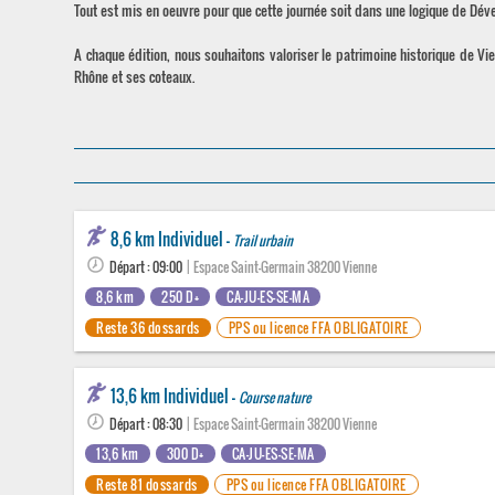
Tout est mis en oeuvre pour que cette journée soit dans une logique de Dév
A chaque édition, nous souhaitons valoriser le patrimoine historique de V
Rhône et ses coteaux.
8,6 km Individuel -
Trail urbain
Départ : 09:00
| Espace Saint-Germain 38200 Vienne
8,6 km
250 D+
CA-JU-ES-SE-MA
Reste 36 dossards
PPS ou licence FFA OBLIGATOIRE
13,6 km Individuel -
Course nature
Départ : 08:30
| Espace Saint-Germain 38200 Vienne
13,6 km
300 D+
CA-JU-ES-SE-MA
Reste 81 dossards
PPS ou licence FFA OBLIGATOIRE