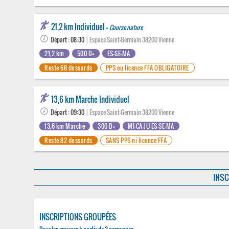
21,2 km Individuel -
Course nature
Départ : 08:30
| Espace Saint-Germain 38200 Vienne
21,2 km
500 D+
ES-SE-MA
Reste 68 dossards
PPS ou licence FFA OBLIGATOIRE
13,6 km Marche Individuel
Départ : 09:30
| Espace Saint-Germain 38200 Vienne
13,6 km Marche
300 D+
MI-CA-JU-ES-SE-MA
Reste 82 dossards
SANS PPS ni licence FFA
INSC
INSCRIPTIONS GROUPÉES