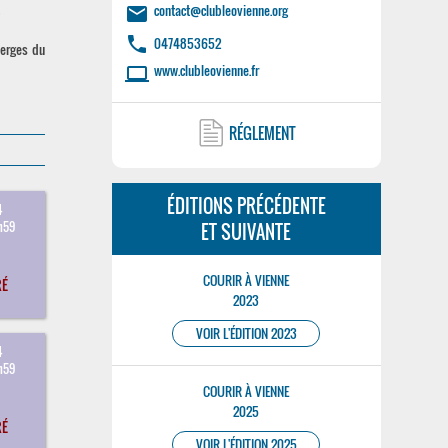
.
contact@clubleovienne.org
email
phone
0474853652
berges du
www.clubleovienne.fr
laptop
RÉGLEMENT
ÉDITIONS PRÉCÉDENTE
4
h59
ET SUIVANTE
COURIR À VIENNE
RÉ
2023
VOIR L'ÉDITION 2023
4
h59
COURIR À VIENNE
2025
RÉ
VOIR L'ÉDITION 2025