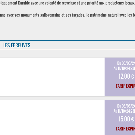
eloppement Durable avec une volonté de recyclage et une priorité aux producteurs locaux
ienne avec ses monuments gallo-romains et ses façades, le patrimoine naturel avec les 
LES ÉPREUVES
Du 06/05/2
Au 11/10/24 23
12.00 €
TARIF EXPI
Du 06/05/2
Au 11/10/24 23
15.00 €
TARIF EXPI