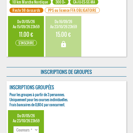
10 km Marche Nordique
300 D+
CA-JU-ES-SE-MA
Reste 98 dossards
PPS ou licence FFA OBLIGATOIRE
Du 01/05/26
Du 16/09/26
Au 15/09/26 23h59
Au 23/10/26 23h59
11.00 €
15.00 €
S'INSCRIRE
lock
INSCRIPTIONS DE GROUPES
INSCRIPTIONS GROUPÉES
Pour les groupes à partir de 3 personnes.
Uniquement pour les courses individuelles.
Frais bancaires de 0,80 € par concurrent.
Du 01/05/26
Au 23/10/26 23h59