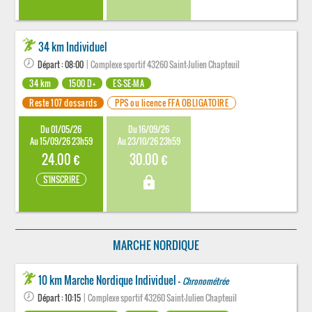
34 km Individuel
Départ : 08:00
| Complexe sportif 43260 Saint-Julien Chapteuil
34 km
1500 D+
ES-SE-MA
Reste 107 dossards
PPS ou licence FFA OBLIGATOIRE
Du 01/05/26
Du 16/09/26
Au 15/09/26 23h59
Au 23/10/26 23h59
24.00 €
30.00 €
S'INSCRIRE
lock
MARCHE NORDIQUE
10 km Marche Nordique Individuel -
Chronométrée
Départ : 10:15
| Complexe sportif 43260 Saint-Julien Chapteuil