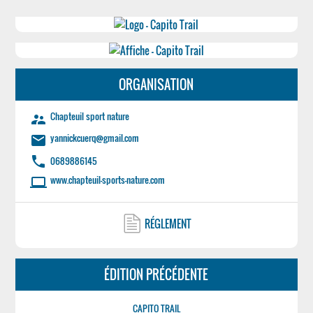
ORGANISATION
Chapteuil sport nature
supervisor_account
yannickcuerq@gmail.com
email
phone
0689886145
www.chapteuil-sports-nature.com
laptop
RÉGLEMENT
ÉDITION PRÉCÉDENTE
CAPITO TRAIL