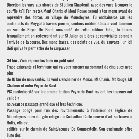
Direction les sucs aux abords de St Julien Chapteuil, avec des vues à couper le
souffle (s'il t'en reste). Mont Chanis et Mont Rouge seront à ton menu avant de
reprendre des forces au village de Monedeyres. Tu enchaineras sur les
contreforts du Meygal à travers pierrier, sentiers oubliés. Ceux-ci vont t'amener
au suc de Peyre De Bard, nouveauté de cette édition. Enfin, tu finiras
tranquillement en redescendant sur St Julien où bières et convivialité seront à
l'arrivée de ta course. Des mono traces, des points de vue, du sauvage : un joli
défi qui va te permettre de te surpasser !
34 km - Vous reprendrez bien un petit suc !
Trace exigeante et technique qui va vous amener au sommet de cinq sucs avec
plus
de 10 km de nouveautés. Ils vont s'enchainer de Monac, Mt Chanis ,Mt Rouge, Mt
Chabrier et enfin Peyre de Bard.
Pl&eacite;biscité sur la dernière édition Peyre de Bard revient, les traceurs ont
validé à
nouveau ce passage grandiose et très technique.
Passage obligé pour l'un des ravitaillements à l'intérieur de l'église de
Monedeyres suivi du gite refuge du Suchaillou. Cette oeuvre d'art se trouve à
Raffy, elle est
édifiée sur le chemin de Saint-Jacques De Compostelle. Son esplanade offre
l'une des