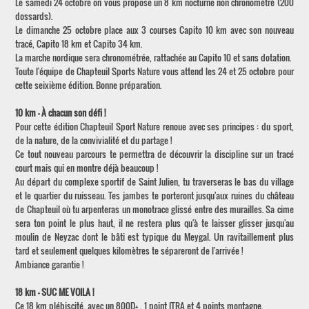
Le samedi 24 octobre on vous propose un 8 km nocturne non chronométré (200
dossards).
Le dimanche 25 octobre place aux 3 courses Capito 10 km avec son nouveau
tracé, Capito 18 km et Capito 34 km.
La marche nordique sera chronométrée, rattachée au Capito 10 et sans dotation.
Toute l'équipe de Chapteuil Sports Nature vous attend les 24 et 25 octobre pour
cette seixième édition. Bonne préparation.
10 km - À chacun son défi !
Pour cette édition Chapteuil Sport Nature renoue avec ses principes : du sport,
de la nature, de la convivialité et du partage !
Ce tout nouveau parcours te permettra de découvrir la discipline sur un tracé
court mais qui en montre déjà beaucoup !
Au départ du complexe sportif de Saint Julien, tu traverseras le bas du village
et le quartier du ruisseau. Tes jambes te porteront jusqu'aux ruines du château
de Chapteuil où tu arpenteras un monotrace glissé entre des murailles. Sa cime
sera ton point le plus haut, il ne restera plus qu'à te laisser glisser jusqu'au
moulin de Neyzac dont le bâti est typique du Meygal. Un ravitaillement plus
tard et seulement quelques kilomètres te sépareront de l'arrivée !
Ambiance garantie !
18 km - SUC ME VOILA !
Ce 18 km plébiscité, avec un 800D+ , 1 point ITRA et 4 points montagne.