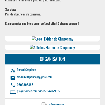
et à moins 5 minutes à pied du parc municipal.
Sur place
Pas de douche ni de consigne.
Et en surprise une bière ou un soft est offert à chaque coureur !
ORGANISATION
Pascal Crépieux
supervisor_account
ekiden.chaponnay@gmail.com
email
phone
0609893385
player.vimeo.com/video/1147329515
laptop