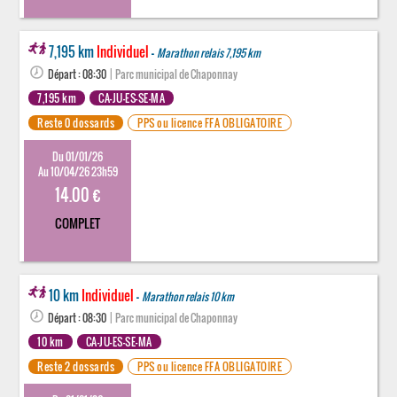
7,195 km
Individuel
-
Marathon relais 7,195 km
Départ : 08:30
| Parc municipal de Chaponnay
7,195 km
CA-JU-ES-SE-MA
Reste 0 dossards
PPS ou licence FFA OBLIGATOIRE
Du 01/01/26
Au 10/04/26 23h59
14.00 €
COMPLET
10 km
Individuel
-
Marathon relais 10 km
Départ : 08:30
| Parc municipal de Chaponnay
10 km
CA-JU-ES-SE-MA
Reste 2 dossards
PPS ou licence FFA OBLIGATOIRE