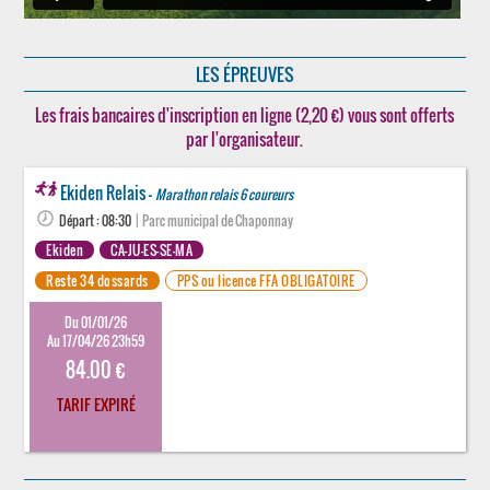
LES ÉPREUVES
Les frais bancaires d'inscription en ligne (2,20 €) vous sont offerts
par l'organisateur.
Ekiden Relais -
Marathon relais 6 coureurs
Départ : 08:30
| Parc municipal de Chaponnay
Ekiden
CA-JU-ES-SE-MA
Reste 34 dossards
PPS ou licence FFA OBLIGATOIRE
Du 01/01/26
Au 17/04/26 23h59
84.00 €
TARIF EXPIRÉ