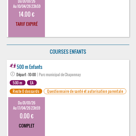
Du 01/01/26
Au 10/04/26 23h59
14.00 €
TARIF EXPIRÉ
COURSES ENFANTS
500 m Enfants
Départ : 10:00
| Parc municipal de Chaponnay
500 m
EA
Reste 0 dossards
Questionnaire de santé et autorisation parentale
Du 01/01/26
Au 17/04/26 23h59
0.00 €
COMPLET