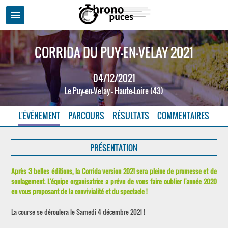
menu
CORRIDA DU PUY-EN-VELAY 2021
04/12/2021
Le Puy-en-Velay - Haute-Loire (43)
L'ÉVÉNEMENT
PARCOURS
RÉSULTATS
COMMENTAIRES
PRÉSENTATION
Après 3 belles éditions, la Corrida version 2021 sera pleine de promesse et de
soulagement. L'équipe organisatrice a prévu de vous faire oublier l'année 2020
en vous proposant de la convivialité et du spectacle !
La course se déroulera le Samedi 4 décembre 2021 !