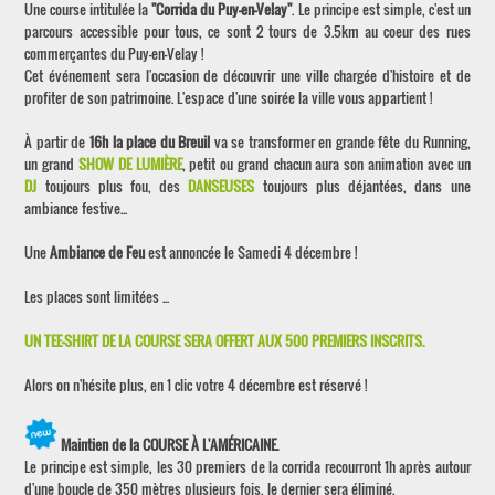
Une course intitulée la
"Corrida du Puy-en-Velay"
. Le principe est simple, c'est un
parcours accessible pour tous, ce sont 2 tours de 3.5km au coeur des rues
commerçantes du Puy-en-Velay !
Cet événement sera l'occasion de découvrir une ville chargée d'histoire et de
profiter de son patrimoine. L'espace d'une soirée la ville vous appartient !
À partir de
16h la place du Breuil
va se transformer en grande fête du Running,
un grand
SHOW DE LUMIÈRE
, petit ou grand chacun aura son animation avec un
DJ
toujours plus fou, des
DANSEUSES
toujours plus déjantées, dans une
ambiance festive...
Une
Ambiance de Feu
est annoncée le Samedi 4 décembre !
Les places sont limitées ...
UN TEE-SHIRT DE LA COURSE SERA OFFERT AUX 500 PREMIERS INSCRITS.
Alors on n'hésite plus, en 1 clic votre 4 décembre est réservé !
Maintien de la COURSE À L'AMÉRICAINE.
Le principe est simple, les 30 premiers de la corrida recourront 1h après autour
d'une boucle de 350 mètres plusieurs fois, le dernier sera éliminé.