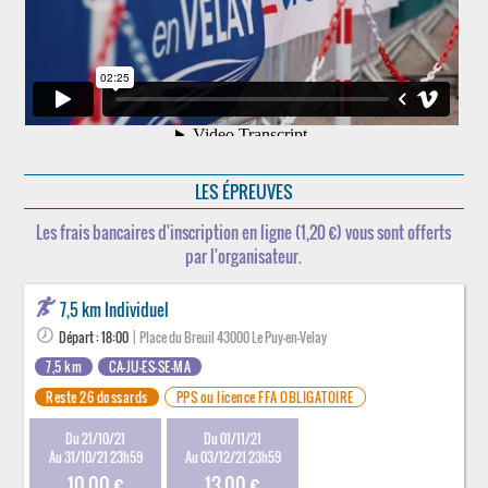
LES ÉPREUVES
Les frais bancaires d'inscription en ligne (1,20 €) vous sont offerts
par l'organisateur.
7,5 km Individuel
Départ : 18:00
| Place du Breuil 43000 Le Puy-en-Velay
7,5 km
CA-JU-ES-SE-MA
Reste 26 dossards
PPS ou licence FFA OBLIGATOIRE
Du 21/10/21
Du 01/11/21
Au 31/10/21 23h59
Au 03/12/21 23h59
10.00 €
13.00 €