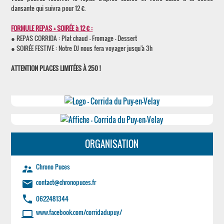
dansante qui suivra pour 12 €.
FORMULE REPAS + SOIRÉE à 12 € :
● REPAS CORRIDA : Plat chaud - Fromage - Dessert
● SOIRÉE FESTIVE : Notre DJ nous fera voyager jusqu'à 3h
ATTENTION PLACES LIMITÉES À 250 !
ORGANISATION
Chrono Puces
supervisor_account
contact@chronopuces.fr
email
phone
0622481344
www.facebook.com/corridadupuy/
laptop