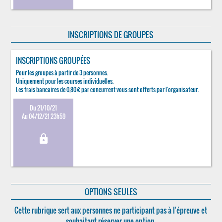
INSCRIPTIONS DE GROUPES
INSCRIPTIONS GROUPÉES
Pour les groupes à partir de 3 personnes.
Uniquement pour les courses individuelles.
Les frais bancaires de 0,80 € par concurrent vous sont offerts par l'organisateur.
Du 21/10/21
Au 04/12/21 23h59
lock
OPTIONS SEULES
Cette rubrique sert aux personnes ne participant pas à l'épreuve et
souhaitant réserver une option.