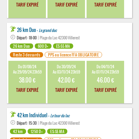
TARIF EXPIRÉ
TARIF EXPIRÉ
TARIF EXPIRÉ
26 km Duo -
Le grand duc
Départ : 18:00
| Plage du Lac 42300 Villerest
26 km Duo
600 D+
ES-SE-MA
Reste 3 dossards
PPS ou licence FFA OBLIGATOIRE
Du 01/08/24
Du 30/09/24
Du 04/11/24
Au 29/09/24 23h59
Au 03/11/24 23h59
Au 07/11/24 23h59
38.00 €
42.00 €
46.00 €
TARIF EXPIRÉ
TARIF EXPIRÉ
TARIF EXPIRÉ
42 km Individuel -
Le tour du lac
Départ : 15:30
| Plage du Lac 42300 Villerest
42 km
1250 D+
ES-SE-MA