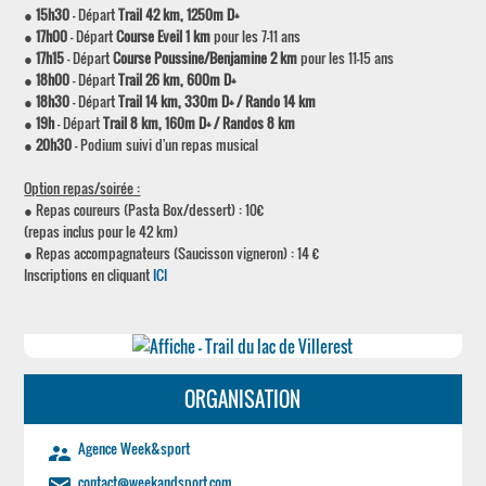
●
15h30
- Départ
Trail 42 km, 1250m D+
●
17h00
- Départ
Course Eveil 1 km
pour les 7-11 ans
●
17h15
- Départ
Course Poussine/Benjamine 2 km
pour les 11-15 ans
●
18h00
- Départ
Trail 26 km, 600m D+
●
18h30
- Départ
Trail 14 km, 330m D+ / Rando 14 km
●
19h
- Départ
Trail 8 km, 160m D+ / Randos 8 km
●
20h30
- Podium suivi d'un repas musical
Option repas/soirée :
● Repas coureurs (Pasta Box/dessert) : 10€
(repas inclus pour le 42 km)
● Repas accompagnateurs (Saucisson vigneron) : 14 €
Inscriptions en cliquant
ICI
ORGANISATION
Agence Week&sport
supervisor_account
contact@weekandsport.com
email