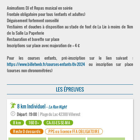
Animations DJ et Repas musical en soirée
Frontale obligatoire pour tous (enfants et adultes)
Déguisement fortement conseillé
Vestiaires et douches à disposition au stade de foot de La Lie à moins de 1km
de la Salle La Papeterie
Restauration et buvette sur place
Inscriptions sur place avec majoration de + 4 €
Pour les courses enfants, pré:-inscription sur le lien suivant :
https://www.billetweb.fr/courses-enfants-tlv-2024
ou inscription sur place
(courses non chronométrées)
LES ÉPREUVES
8 km Individuel -
La Run Night
Départ : 19:00
| Plage du Lac 42300 Villerest
8 km
160 D+
CA-JU-ES-SE-MA
Reste 0 dossards
PPS ou licence FFA OBLIGATOIRE