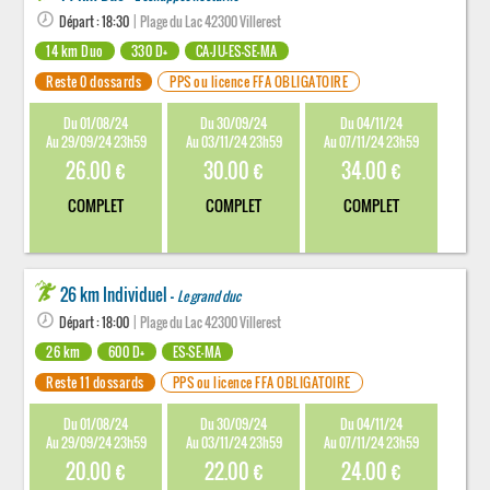
Départ : 18:30
| Plage du Lac 42300 Villerest
14 km Duo
330 D+
CA-JU-ES-SE-MA
Reste 0 dossards
PPS ou licence FFA OBLIGATOIRE
Du 01/08/24
Du 30/09/24
Du 04/11/24
Au 29/09/24 23h59
Au 03/11/24 23h59
Au 07/11/24 23h59
26.00 €
30.00 €
34.00 €
COMPLET
COMPLET
COMPLET
26 km Individuel -
Le grand duc
Départ : 18:00
| Plage du Lac 42300 Villerest
26 km
600 D+
ES-SE-MA
Reste 11 dossards
PPS ou licence FFA OBLIGATOIRE
Du 01/08/24
Du 30/09/24
Du 04/11/24
Au 29/09/24 23h59
Au 03/11/24 23h59
Au 07/11/24 23h59
20.00 €
22.00 €
24.00 €