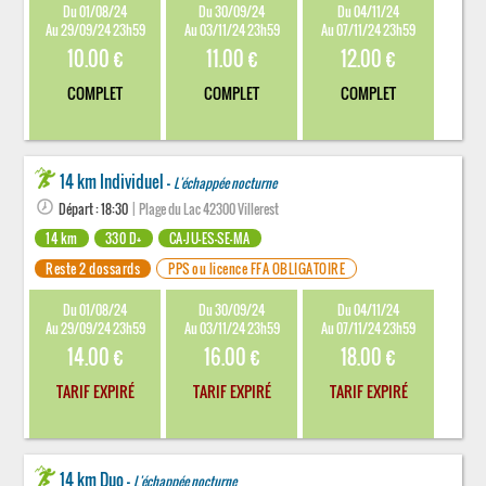
Du 01/08/24
Du 30/09/24
Du 04/11/24
Au 29/09/24 23h59
Au 03/11/24 23h59
Au 07/11/24 23h59
10.00 €
11.00 €
12.00 €
COMPLET
COMPLET
COMPLET
14 km Individuel -
L'échappée nocturne
Départ : 18:30
| Plage du Lac 42300 Villerest
14 km
330 D+
CA-JU-ES-SE-MA
Reste 2 dossards
PPS ou licence FFA OBLIGATOIRE
Du 01/08/24
Du 30/09/24
Du 04/11/24
Au 29/09/24 23h59
Au 03/11/24 23h59
Au 07/11/24 23h59
14.00 €
16.00 €
18.00 €
TARIF EXPIRÉ
TARIF EXPIRÉ
TARIF EXPIRÉ
14 km Duo -
L'échappée nocturne