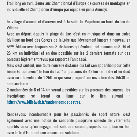
Trail long en avril, 3ème aux Championnat d'Europe de courses de montagne en
individuelle et Championne d'Europe par équipe en juin à Annecy).
Le village d'accueil et d'arrivée est à la salle La Papeterie au bord du lac de
Villerest.
Avec un départ depuis la plage du Lac, c'est en musique et dans un cadre
idyllique au bord des Gorges de la Loire que l'événement lancera à nouveau sa
ème
5
Édition avec toujours ses 3 distances qui évoluent cette année en 8, 14 et
26 km en individuel et en duo possible sur les 2 derniers formats sur des
parcours légèrement revus par rapport à l'an passé.
Mais c'est surtout, une toute nouvelle distance qui fait son apparition pour cette
5ème Edition avec " le Tour du Lac " un parcours de 42 km (en indiv et en duo)
avec un dénivelé + de 1 250 m qui sera proposé en ouverture dès 15h30 en
semi-nocturne.
2 randonnées de 8 et 14 km seront possibles sur les parcours des courses, les
inscriptions se feront en ligne sur le lien suivant :
https://www.billetweb.fr/randonnees-pedestres
.
Rendez-vous incontournable pour les passionnés de sport nature, c'est
également avec une notion de solidarité puisqu'une collecte de vêtements
sportifs ainsi qu'un engagement solidaire seront proposés sur place en lien
avec le Tri d'Emma et une association solidaire.