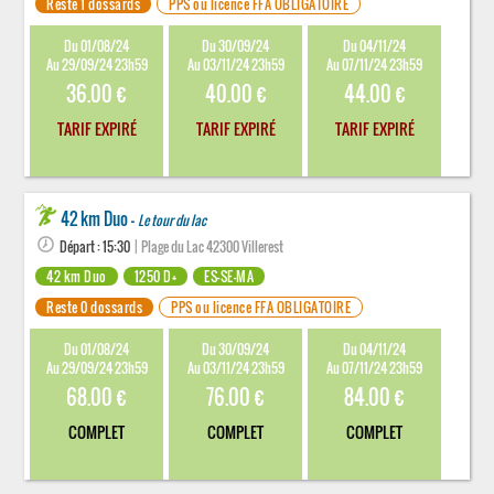
Reste 1 dossards
PPS ou licence FFA OBLIGATOIRE
Du 01/08/24
Du 30/09/24
Du 04/11/24
Au 29/09/24 23h59
Au 03/11/24 23h59
Au 07/11/24 23h59
36.00 €
40.00 €
44.00 €
TARIF EXPIRÉ
TARIF EXPIRÉ
TARIF EXPIRÉ
42 km Duo -
Le tour du lac
Départ : 15:30
| Plage du Lac 42300 Villerest
42 km Duo
1250 D+
ES-SE-MA
Reste 0 dossards
PPS ou licence FFA OBLIGATOIRE
Du 01/08/24
Du 30/09/24
Du 04/11/24
Au 29/09/24 23h59
Au 03/11/24 23h59
Au 07/11/24 23h59
68.00 €
76.00 €
84.00 €
COMPLET
COMPLET
COMPLET