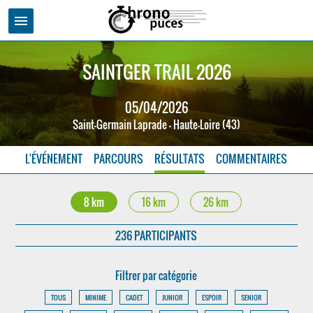
menu
SAINTGER TRAIL 2026
05/04/2026
Saint-Germain Laprade - Haute-Loire (43)
L'ÉVÉNEMENT
PARCOURS
RÉSULTATS
COMMENTAIRES
8 km
16 km
26 km
236 PARTICIPANTS
Filtrer par catégorie
TOUS
MINIME
CADET
JUNIOR
ESPOIR
SENIOR