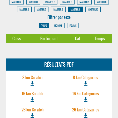
MASTER 0
MASTER 1
MASTER 2
MASTER 3
MASTER 4
MASTER 5
MASTER 6
MASTER 7
MASTER 8
MASTER 9
MASTER 10
Filtrer par sexe
TOUS
HOMME
FEMME
Class.
Participant
Cat.
Temps
RÉSULTATS PDF
8 km Scratch
8 km Categories
file_download
file_download
16 km Scratch
16 km Categories
file_download
file_download
26 km Scratch
26 km Categories
file_download
file_download