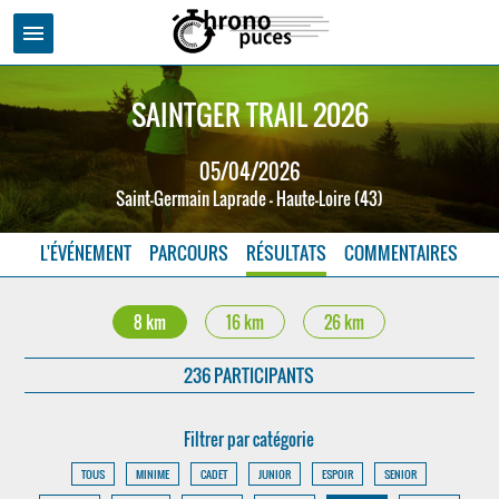
menu
SAINTGER TRAIL 2026
05/04/2026
Saint-Germain Laprade - Haute-Loire (43)
L'ÉVÉNEMENT
PARCOURS
RÉSULTATS
COMMENTAIRES
8 km
16 km
26 km
236 PARTICIPANTS
Filtrer par catégorie
TOUS
MINIME
CADET
JUNIOR
ESPOIR
SENIOR