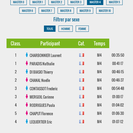
MASTER 0
MASTER 1
MASTER 2
MASTER 3
MASTER 4
MASTER 5
MASTER 6
MASTER 7
MASTER 8
MASTER 9
MASTER 10
Filtrer par sexe
TOUS
HOMME
FEMME
Class.
Participant
Cat.
Temps
1
M4
00:35:50
CHARBONNIER
Laurent
1
M4
00:41:17
PARADIS
Nathalie
2
M4
00:46:15
DI BIASIO
Thierry
2
M4
00:46:37
CHANAL
Noelle
3
M4
00:54:48
CONTASSOT
Frederic
3
M4
01:00:17
MERGOIL
Corinne
4
M4
01:04:02
RODRIGUES
Paula
5
M4
01:06:30
CHAPUT
Florence
4
M4
01:07:12
LEQUERTIER
Eric