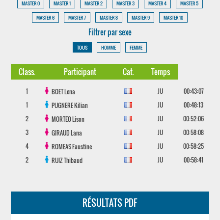
MASTER 0
MASTER 1
MASTER 2
MASTER 3
MASTER 4
MASTER 5
MASTER 6
MASTER 7
MASTER 8
MASTER 9
MASTER 10
Filtrer par sexe
TOUS
HOMME
FEMME
Class.
Participant
Cat.
Temps
1
JU
00:43:07
BOET
Lena
1
JU
00:48:13
PUGNERE
Kilian
2
JU
00:52:06
MORTEO
Lison
3
JU
00:58:08
GIRAUD
Lana
4
JU
00:58:25
ROMEAS
Faustine
2
JU
00:58:41
RUIZ
Thibaud
RÉSULTATS PDF