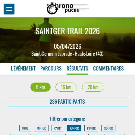
menu
SAINTGER TRAIL 2026
05/04/2026
Saint-Germain Laprade - Haute-Loire (43)
L'ÉVÉNEMENT
PARCOURS
RÉSULTATS
COMMENTAIRES
8 km
16 km
26 km
236 PARTICIPANTS
Filtrer par catégorie
TOUS
MINIME
CADET
JUNIOR
ESPOIR
SENIOR